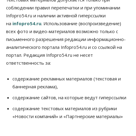
Общество
соблюдении правил перепечатки и при упоминании
Предложения по строительству частных
Infopro54.ru и наличии активной гиперссылки
бомбоубежищ появились на российском рынке
на
infopro54.ru
. Использование (воспроизведение)
10 Августа 2026, 14:00
всех фото и видео-материалов возможно только с
Бизнес
Общество
письменного разрешения редакции информационно-
В Новосибирске сформировалось
аналитического портала Infopro54.ru и со ссылкой на
профессиональное сообщество стендап-комиков
10 Августа 2026, 13:30
портал. Редакция Infopro54.ru не несет
ответственность за:
Недвижимость
Антон Рехтин: Вместе строим будущее
содержание рекламных материалов (текстовая и
10 Августа 2026, 13:15
баннерная реклама),
Бизнес
Общество
Цены в ресторанах Новосибирска выросли на 8%
содержание сайтов, на которые ведут гиперссылки
10 Августа 2026, 13:00
содержание текстовых материалов из рубрики
«Новости компаний» и «Партнерские материалы»
Власть
Духовная и медицинская помощь: корабль-
церковь посетит 50 поселений Новосибирской
области