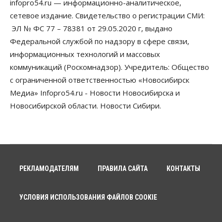
infopro54.ru — информационно-аналитическое,
10 Августа 2026, 12:15
сетевое издание. Свидетельство о регистрации СМИ:
Общество
ЭЛ № ФС 77 – 78381 от 29.05.2020 г, выдано
В Новосибирской области число дел о
Федеральной службой по надзору в сфере связи,
банкротстве с начала года выросло на 7,2 %
10 Августа 2026, 12:00
информационных технологий и массовых
коммуникаций (Роскомнадзор). Учредитель: Общество
Общество
с ограниченной ответственностью «Новосибирск
НГУ обновил рекорд по числу абитуриентов
Медиа» Infopro54.ru - Новости Новосибирска и
10 Августа 2026, 11:30
Новосибирской области. Новости Сибири.
Общество
Полмиллиарда направят на доплаты
начальникам полиции Новосибирской области
10 Августа 2026, 11:15
Финансы
РЕКЛАМОДАТЕЛЯМ
ПРАВИЛА САЙТА
КОНТАКТЫ
ПСБ нарастил объемы факторинга МСБ в
Новосибирской области
10 Августа 2026, 11:10
УСЛОВИЯ ИСПОЛЬЗОВАНИЯ ФАЙЛОВ COOKIE
Власть
Недвижимость
Общество
В Минстрое НСО объяснили, как планируют