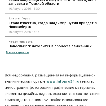
заправки в Томской области
10 Августа 2026, 15:30
Власть
Город
Стало известно, когда Владимир Путин приедет в
Новосибирск
10 Августа 2026, 15:15
Недвижимость
Новосибирск находится в процессе движения к
«человечному» городу
Все материалы
10 Августа 2026, 15:00
Бизнес
Общество
Право&Порядок
Кафе японской кухни в Новосибирске закрыли на
45 дней
Вся информация, размещенная на информационно-
10 Августа 2026, 14:45
аналитическом портале
www.Infopro54.ru
(тексты,
иллюстрации, фотографии, графические материалы,
Недвижимость
Новосибирску нужны яркие объекты и
элементы дизайна, видео), охраняется в соответствии
градообразующие общественные здания
с законодательством РФ. Любое использование
10 Августа 2026, 14:30
текстовых материалов допускается только при