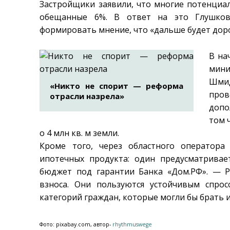
Застройщики заявили, что многие потенциал
обещанные 6%. В ответ на это Глушков
формировать мнение, что «дальше будет дорож
В на
мини
Шмид
«Никто не спорит — реформа
про
отрасли назрела»
допо
том 
о 4 млн кв. м земли.
Кроме того, через областного оператор
ипотечных продукта: один предусматривае
бюджет под гарантии Банка «Дом.РФ». — Р
взноса. Они пользуются устойчивым спро
категорий граждан, которые могли бы брать и
Фото: pixabay.com, автор-
rhythmuswege