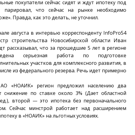
ьные покупатели сейчас сидят и ждут ипотеку под
 парировал, что сейчас на рынке необходимо
е». Правда, как это делать, не уточнил.
чале августа в интервью корреспонденту
InfoPro
54
стр строительства Новосибирской области Иван
т рассказывал, что за прошедшие 5 лет в регионе
ведена серьезная работа по подготовке
лнительных участков для комплексного развития, в
числе из федерального резерва. Речь идет примерно
а АО «НОАИК» регион предложил населению два
т снижение по ставке около 3% (Дает областной
ед.), второй — это ипотека без первоначального
сом. Сейчас минстрой работает над расширением
потеку в «НОАИК» на льготных условиях.