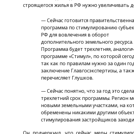
строящегося жилья в РФ нужно увеличивать до 
— Сейчас готовится правительственн
программа по стимулированию субъе
РФ для вовлечения в оборот
дополнительного земельного ресурса.
Программа будет трехлетняя, аналоги
программе «Стимул», по которой сего
так как по правилам нужно за один год
заключение Главгосэкспертизы, а так
перечисляет Глушков.
— Сейчас понятно, что за год это сде
трехлетний срок программы. Регион мо
новыми земельными участками, на кот
обременены никакими другими объек
стимулирования застройщиков заходи
Он подчеркнул, что сейчас меры стимулир