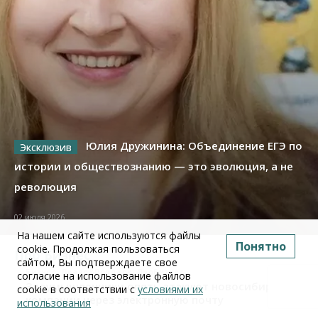
Юлия Дружинина: Объединение ЕГЭ по
истории и обществознанию — это эволюция, а не
революция
02 июля 2026
На нашем сайте используются файлы
Понятно
cookie. Продолжая пользоваться
Про Бизнес
сайтом, Вы подтверждаете свое
Бизнес
Право&Порядок
ПроБизнес
согласие на использование файлов
Злоумышленники опять атакуют новосибирские
cookie в соответствии с
условиями их
компании через электронную почту
использования