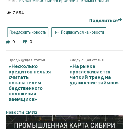
Теги :
рынок микрофинансирования
займы онлайн
7 584
Поделиться
Предложить новость
Подписаться на новости
0
0
Предыдущая статья
Следующая статья
«Несколько
«На рынке
кредитов нельзя
прослеживается
считать
четкий тренд на
показателем
удлинение займов»
бедственного
положения
заемщика»
Новости СМИ2