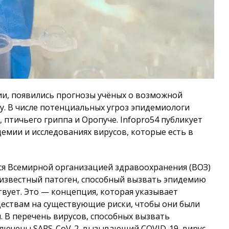
ссии, появились прогнозы учёных о возможной
ду. В числе потенциальных угроз эпидемиологи
, птичьего гриппа и Оропуче.
Infopro54
публикует
емии и исследованиях вирусов, которые есть в
ется Всемирной организацией здравоохранения (ВОЗ)
неизвестный патоген, способный вызвать эпидемию
твует. Это — концепция, которая указывает
ествам на существующие риски, чтобы они были
. В перечень вирусов, способных вызвать
лючены SARS-CoV-2, вызывающий COVID-19, вирус