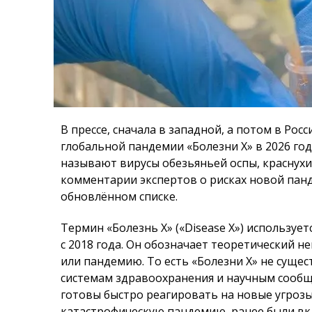
В прессе, сначала в западной, а потом в Ро
глобальной пандемии «Болезни X» в 2026 го
называют вирусы обезьяньей оспы, краснухи
комментарии экспертов о рисках новой панд
обновлённом списке.
Термин «Болезнь X» («Disease X») использу
с 2018 года. Он обозначает теоретический 
или пандемию. То есть «Болезни X» не сущес
системам здравоохранения и научным сообщ
готовы быстро реагировать на новые угрозы
катастрофическую пандемию, ранее были вк