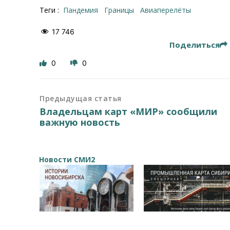
Теги :
пандемия
границы
авиаперелёты
17 746
Поделиться
0
0
Предыдущая статья
Владельцам карт «МИР» сообщили
важную новость
Новости СМИ2