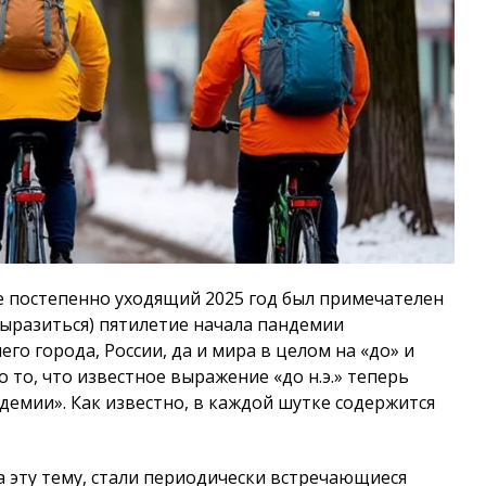
е постепенно уходящий 2025 год был примечателен
выразиться) пятилетие начала пандемии
го города, России, да и мира в целом на «до» и
о то, что известное выражение «до н.э.» теперь
демии». Как известно, в каждой шутке содержится
а эту тему, стали периодически встречающиеся