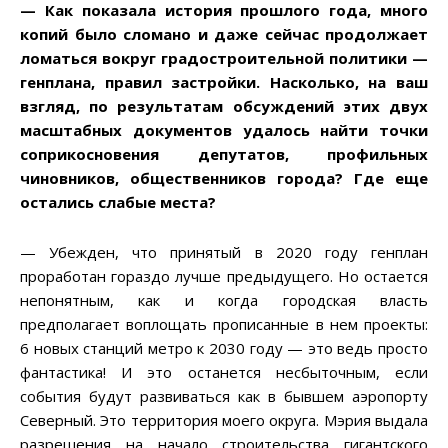
— Как показала история прошлого года, много
копий было сломано и даже сейчас продолжает
ломаться вокруг градостроительной политики —
генплана, правил застройки. Насколько, на ваш
взгляд, по результатам обсуждений этих двух
масштабных документов удалось найти точки
соприкосновения депутатов, профильных
чиновников, общественников города
? Где еще
остались слабые места
?
— Убежден, что принятый в 2020 году генплан
проработан гораздо лучше предыдущего. Но остается
непонятным, как и когда городская власть
предполагает воплощать прописанные в нем проекты:
6 новых станций метро к 2030 году — это ведь просто
фантастика! И это останется несбыточным, если
события будут развиваться как в бывшем аэропорту
Северный. Это территория моего округа. Мэрия выдала
разрешения на начало строительства гигантского