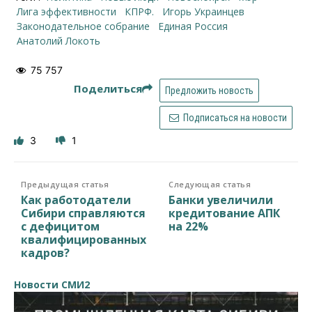
Лига эффективности
КПРФ.
Игорь Украинцев
законодательное собрание
Единая Россия
Анатолий Локоть
75 757
Поделиться
Предложить новость
Подписаться на новости
3
1
Предыдущая статья
Следующая статья
Как работодатели
Банки увеличили
Сибири справляются
кредитование АПК
с дефицитом
на 22%
квалифицированных
кадров?
Новости СМИ2