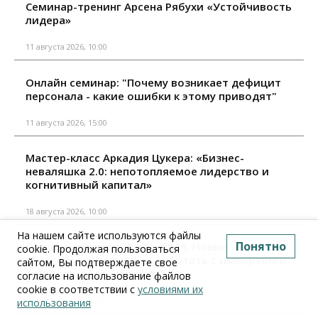
Семинар-тренинг Арсена Рябухи «Устойчивость
лидера»
11 августа 2026, 10:00
Онлайн семинар: "Почему возникает дефицит
персонала - какие ошибки к этому приводят"
11 августа 2026, 15:00
Мастер-класс Аркадия Цукера: «Бизнес-
неваляшка 2.0: непотопляемое лидерство и
когнитивный капитал»
18 августа 2026, 10:00
На нашем сайте используются файлы
Понятно
Онлайн семинар: "ВЭД – 2026. Новые правила,
cookie. Продолжая пользоваться
налоги и проверки. Как работать с импортом и
сайтом, Вы подтверждаете свое
экспортом без штрафов"
согласие на использование файлов
cookie в соответствии с
условиями их
18 августа 2026, 15:00
использования