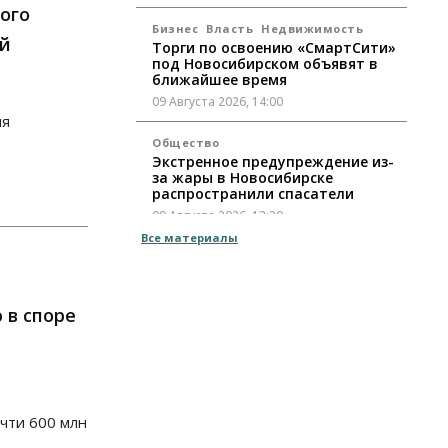
ого
Бизнес
Власть
Недвижимость
ей
Торги по освоению «СмартСити»
под Новосибирском объявят в
ближайшее время
09 Августа 2026, 14:00
ия
Общество
Экстренное предупреждение из-
за жары в Новосибирске
распространили спасатели
09 Августа 2026, 13:30
Все материалы
Власть
Город
Общество
Еще одна остановка «городской
электрички» появится в
Новосибирске
 в споре
09 Августа 2026, 12:00
Общество
Места в колледжах Новосибирска
будут «бронировать» со школы
чти 600 млн
09 Августа 2026, 11:00