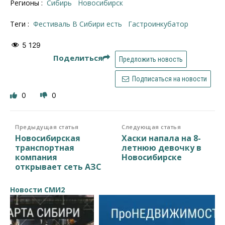
Регионы :
Сибирь
Новосибирск
Теги :
фестиваль В Сибири есть
гастроинкубатор
5 129
Поделиться
Предложить новость
Подписаться на новости
0
0
Предыдущая статья
Следующая статья
Новосибирская
Хаски напала на 8-
транспортная
летнюю девочку в
компания
Новосибирске
открывает сеть АЗС
Новости СМИ2