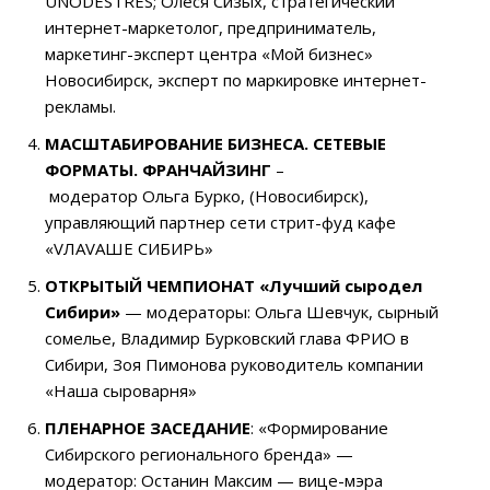
UNODESTRES;
Олеся Сизых
, стратегический
интернет-маркетолог, предприниматель,
маркетинг-эксперт центра «Мой бизнес»
Новосибирск, эксперт по маркировке интернет-
рекламы.
МАСШТАБИРОВАНИЕ БИЗНЕСА. СЕТЕВЫЕ
ФОРМАТЫ. ФРАНЧАЙЗИНГ
–
модератор
Ольга Бурко
, (Новосибирск),
управляющий партнер сети стрит-фуд кафе
«VЛАVАШЕ СИБИРЬ»
ОТКРЫТЫЙ ЧЕМПИОНАТ «Лучший сыродел
Сибири»
—
модераторы: Ольга Шевчук
, сырный
сомелье,
Владимир Бурковский
глава ФРИО в
Сибири,
Зоя Пимонова
руководитель компании
«Наша сыроварня»
ПЛЕНАРНОЕ ЗАСЕДАНИЕ
: «Формирование
Сибирского регионального бренда»
—
модератор:
Останин Максим — вице-мэра