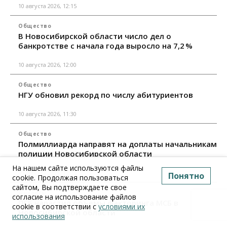
10 августа 2026, 12:15
Общество
В Новосибирской области число дел о
банкротстве с начала года выросло на 7,2 %
10 августа 2026, 12:00
Общество
НГУ обновил рекорд по числу абитуриентов
10 августа 2026, 11:30
Общество
Полмиллиарда направят на доплаты начальникам
полиции Новосибирской области
На нашем сайте используются файлы
10 августа 2026, 11:15
Понятно
cookie. Продолжая пользоваться
сайтом, Вы подтверждаете свое
Финансы
согласие на использование файлов
ПСБ нарастил объемы факторинга МСБ в
cookie в соответствии с
условиями их
Новосибирской области
использования