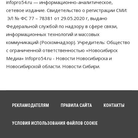
infopro54.ru — информационно-аналитическое,
Недвижимость
сетевое издание. Свидетельство о регистрации СМИ:
Открыты продажи квартир нового дома в
квартале «Цветной бульвар» ГК «Расцветай»
ЭЛ № ФС 77 – 78381 от 29.05.2020 г, выдано
05 Августа 2026, 13:23
Федеральной службой по надзору в сфере связи,
информационных технологий и массовых
Власть
Общество
коммуникаций (Роскомнадзор). Учредитель: Общество
Ночные маршруты автобусов предлагают ввести
в Новосибирской области
с ограниченной ответственностью «Новосибирск
05 Августа 2026, 13:00
Медиа» Infopro54.ru - Новости Новосибирска и
Новосибирской области. Новости Сибири.
Право&Порядок
Новосибирец пытался провезти из Таиланда
кондитерские изделия с наркотиками
05 Августа 2026, 12:30
Бизнес
Власть
Более 400 новосибирских компаний
РЕКЛАМОДАТЕЛЯМ
ПРАВИЛА САЙТА
КОНТАКТЫ
вывели зарплату сотрудников «из тени»
05 Августа 2026, 12:00
УСЛОВИЯ ИСПОЛЬЗОВАНИЯ ФАЙЛОВ COOKIE
Бизнес
Власть
Недвижимость
Новосибирское правительство требует 226 млн со
строителя экстрим-центра