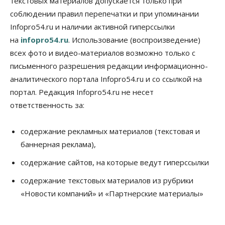
текстовых материалов допускается только при
Новосибирске
соблюдении правил перепечатки и при упоминании
05 Августа 2026, 16:00
Infopro54.ru и наличии активной гиперссылки
на
Недвижимость
infopro54.ru
. Использование (воспроизведение)
Летний марафон скидок в ГК «Расцветай — до 16
всех фото и видео-материалов возможно только с
августа
письменного разрешения редакции информационно-
05 Августа 2026, 15:55
аналитического портала Infopro54.ru и со ссылкой на
Недвижимость
Общество
портал. Редакция Infopro54.ru не несет
Проект нового микрорайона на улице Кирова
ответственность за:
утвердили в Новосибирске
05 Августа 2026, 15:30
содержание рекламных материалов (текстовая и
Бизнес
Промышленность
баннерная реклама),
Новосибирские компании произвели косметики
на два миллиарда рублей
содержание сайтов, на которые ведут гиперссылки
05 Августа 2026, 15:00
содержание текстовых материалов из рубрики
Власть
Финансы
«Новости компаний» и «Партнерские материалы»
Криптовалюта в России официально стала
имуществом
05 Августа 2026, 14:00