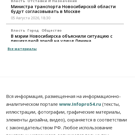
Власть
Отставки И Назначения
Министра транспорта Новосибирской области
будут согласовывать в Москве
05 Августа 2026, 18:30
Власть
Город
Общество
В мэрии Новосибирска объяснили ситуацию с
пешеходной зоной на улице Ленина
05 Августа 2026, 18:00
Все материалы
Бизнес
Власть
Независимые АЗС Новосибирска
получают до 20% топлива, прописанного в
контрактах
05 Августа 2026, 17:00
Власть
Вся информация, размещенная на информационно-
Губернатор поблагодарил новосибирских
аналитическом портале
www.Infopro54.ru
(тексты,
строителей за вклад в развитие региона
иллюстрации, фотографии, графические материалы,
05 Августа 2026, 16:40
элементы дизайна, видео), охраняется в соответствии
Бизнес
Общество
с законодательством РФ. Любое использование
Самые популярные у
предпринимателей сферы бизнеса назвали в