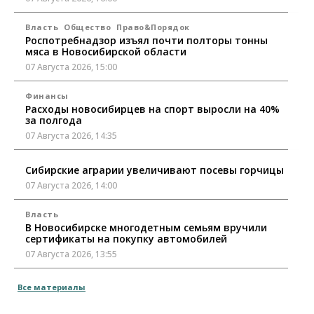
Власть
Общество
Право&Порядок
Роспотребнадзор изъял почти полторы тонны
мяса в Новосибирской области
07 Августа 2026, 15:00
Финансы
Расходы новосибирцев на спорт выросли на 40%
за полгода
07 Августа 2026, 14:35
Сибирские аграрии увеличивают посевы горчицы
07 Августа 2026, 14:00
Власть
В Новосибирске многодетным семьям вручили
сертификаты на покупку автомобилей
07 Августа 2026, 13:55
Авто
Общество
Все материалы
Треть автовладельцев в Новосибирской области
«поставили машины на прикол»