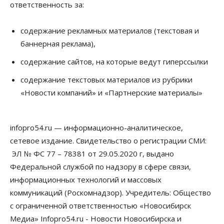
ответственность за:
Общество
Право&Порядок
В Новосибирске руководителя отдела полиции
содержание рекламных материалов (текстовая и
заключили под стражу
баннерная реклама),
07 Августа 2026, 10:15
содержание сайтов, на которые ведут гиперссылки
Общество
Недели жары повлияли на урожай в
содержание текстовых материалов из рубрики
Новосибирской области, но режима ЧС не будет
«Новости компаний» и «Партнерские материалы»
07 Августа 2026, 10:00
Бизнес
Право&Порядок
Предприятия Новосибирска
infopro54.ru — информационно-аналитическое,
выстраивают системы защиты от атак БПЛА
сетевое издание. Свидетельство о регистрации СМИ:
07 Августа 2026, 09:00
ЭЛ № ФС 77 – 78381 от 29.05.2020 г, выдано
Бизнес
Федеральной службой по надзору в сфере связи,
По «Сибэлектротерму» выдали исполнительные
информационных технологий и массовых
листы на полмиллиарда рублей
07 Августа 2026, 08:00
коммуникаций (Роскомнадзор). Учредитель: Общество
с ограниченной ответственностью «Новосибирск
Бизнес
Власть
Медицина
Общество
Медиа» Infopro54.ru - Новости Новосибирска и
Искусственный интеллект предлагают