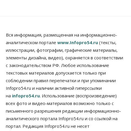
07 Августа 2026, 13:00
Власть
Школы, библиотеки, пешеходные тротуары:
депутаты Госдумы контролируют работы на
социальных объектах
Вся информация, размещенная на информационно-
07 Августа 2026, 12:35
аналитическом портале
www.Infopro54.ru
(тексты,
Общество
иллюстрации, фотографии, графические материалы,
Синоптики рассказали о погоде в Новосибирске
элементы дизайна, видео), охраняется в соответствии
на выходных
с законодательством РФ. Любое использование
07 Августа 2026, 12:00
текстовых материалов допускается только при
Общество
соблюдении правил перепечатки и при упоминании
Жители Новосибирска смогут добровольно
Infopro54.ru и наличии активной гиперссылки
повысить свою пенсию
07 Августа 2026, 11:30
на
infopro54.ru
. Использование (воспроизведение)
всех фото и видео-материалов возможно только с
Общество
письменного разрешения редакции информационно-
Деньгами будут распоряжаться дети: в десяти
школах Новосибирской области введут
аналитического портала Infopro54.ru и со ссылкой на
инициативное бюджетирование
портал. Редакция Infopro54.ru не несет
07 Августа 2026, 11:00