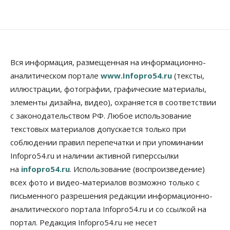
Власть
Думская гонка в Новосибирской области
обойдется без самовыдвиженцев
06 Августа 2026, 15:00
Бизнес
Власть
Общество
Вся информация, размещенная на информационно-
Правительство России продлило разрешение на
аналитическом портале
www.Infopro54.ru
(тексты,
выпуск бензина «Евро-3»
иллюстрации, фотографии, графические материалы,
06 Августа 2026, 14:00
элементы дизайна, видео), охраняется в соответствии
Общество
с законодательством РФ. Любое использование
«За тех, у кого от 270 баллов,
настоящая борьба»: вузы настойчиво
текстовых материалов допускается только при
обзванивают новосибирских высокобалльников
соблюдении правил перепечатки и при упоминании
перед зачислением
Infopro54.ru и наличии активной гиперссылки
06 Августа 2026, 13:00
на
infopro54.ru
. Использование (воспроизведение)
Власть
всех фото и видео-материалов возможно только с
Режим ЧС ввели в Омской области из-за засухи
письменного разрешения редакции информационно-
06 Августа 2026, 12:15
аналитического портала Infopro54.ru и со ссылкой на
Власть
Общество
портал. Редакция Infopro54.ru не несет
Новосибирск готовится к визиту Владимира