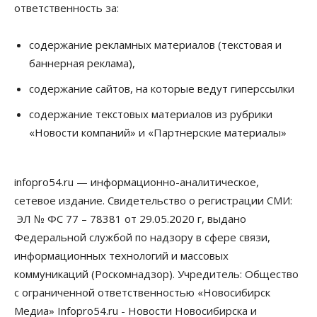
ответственность за:
Путина
06 Августа 2026, 12:05
содержание рекламных материалов (текстовая и
Бизнес
Недвижимость
Общество
баннерная реклама),
Росреестр назвал главные причины
отказов в регистрации недвижимости в НСО
содержание сайтов, на которые ведут гиперссылки
06 Августа 2026, 12:00
содержание текстовых материалов из рубрики
Телекоммуникации
«Новости компаний» и «Партнерские материалы»
В 16 населённых пунктах Мошковского района
модернизировали мобильную связь
06 Августа 2026, 11:35
infopro54.ru — информационно-аналитическое,
Бизнес
Право&Порядок
ПроБизнес
сетевое издание. Свидетельство о регистрации СМИ:
Злоумышленники опять атакуют
новосибирские компании через электронную
ЭЛ № ФС 77 – 78381 от 29.05.2020 г, выдано
почту
Федеральной службой по надзору в сфере связи,
06 Августа 2026, 11:00
информационных технологий и массовых
коммуникаций (Роскомнадзор). Учредитель: Общество
Общество
Медики готовятся к второму пику активности
с ограниченной ответственностью «Новосибирск
клещей в Новосибирской области
Медиа» Infopro54.ru - Новости Новосибирска и
06 Августа 2026, 10:00