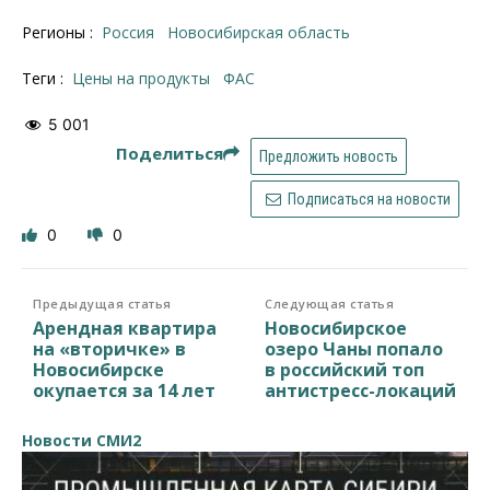
Регионы :
Россия
Новосибирская область
Теги :
цены на продукты
ФАС
5 001
Поделиться
Предложить новость
Подписаться на новости
0
0
Предыдущая статья
Следующая статья
Арендная квартира
Новосибирское
на «вторичке» в
озеро Чаны попало
Новосибирске
в российский топ
окупается за 14 лет
антистресс-локаций
Новости СМИ2