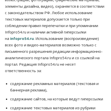
элементы дизайна, видео), охраняется в соответствии
Телекоммуникации
В 16 населённых пунктах Мошковского района
с законодательством РФ. Любое использование
модернизировали мобильную связь
текстовых материалов допускается только при
06 Августа 2026, 11:35
соблюдении правил перепечатки и при упоминании
Бизнес
Право&Порядок
ПроБизнес
Infopro54.ru и наличии активной гиперссылки
Злоумышленники опять атакуют
на
infopro54.ru
. Использование (воспроизведение)
новосибирские компании через электронную
почту
всех фото и видео-материалов возможно только с
06 Августа 2026, 11:00
письменного разрешения редакции информационно-
аналитического портала Infopro54.ru и со ссылкой на
Общество
Медики готовятся к второму пику активности
портал. Редакция Infopro54.ru не несет
клещей в Новосибирской области
ответственность за:
06 Августа 2026, 10:00
Общество
содержание рекламных материалов (текстовая и
Из-за жары в Европе оливковое масло
баннерная реклама),
в Новосибирске может снова подорожать
06 Августа 2026, 09:00
содержание сайтов, на которые ведут гиперссылки
Бизнес
Недвижимость
содержание текстовых материалов из рубрики