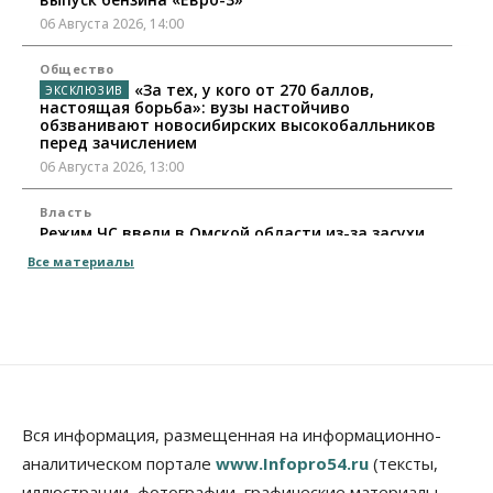
06 Августа 2026, 14:00
Общество
«За тех, у кого от 270 баллов,
настоящая борьба»: вузы настойчиво
обзванивают новосибирских высокобалльников
перед зачислением
06 Августа 2026, 13:00
Власть
Режим ЧС ввели в Омской области из-за засухи
06 Августа 2026, 12:15
Все материалы
Власть
Общество
Новосибирск готовится к визиту Владимира
Путина
06 Августа 2026, 12:05
Бизнес
Недвижимость
Общество
Росреестр назвал главные причины
Вся информация, размещенная на информационно-
отказов в регистрации недвижимости в НСО
аналитическом портале
www.Infopro54.ru
(тексты,
06 Августа 2026, 12:00
иллюстрации, фотографии, графические материалы,