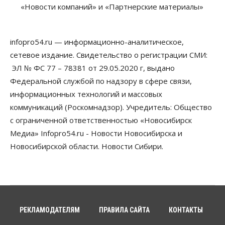
Застройщики Новосибирска
«Новости компаний» и «Партнерские материалы»
доплатили налоги на сумму почти 700 млн рублей
06 Августа 2026, 08:00
infopro54.ru — информационно-аналитическое,
Бизнес
Власть
От регоператора Новосибирска потребовали
сетевое издание. Свидетельство о регистрации СМИ:
погасить долги на два миллиарда
ЭЛ № ФС 77 – 78381 от 29.05.2020 г, выдано
05 Августа 2026, 19:00
Федеральной службой по надзору в сфере связи,
Власть
Отставки И Назначения
информационных технологий и массовых
Министра транспорта Новосибирской области
коммуникаций (Роскомнадзор). Учредитель: Общество
будут согласовывать в Москве
05 Августа 2026, 18:30
с ограниченной ответственностью «Новосибирск
Медиа» Infopro54.ru - Новости Новосибирска и
Власть
Город
Общество
Новосибирской области. Новости Сибири.
В мэрии Новосибирска объяснили ситуацию с
пешеходной зоной на улице Ленина
05 Августа 2026, 18:00
Бизнес
Власть
Независимые АЗС Новосибирска
получают до 20% топлива, прописанного в
РЕКЛАМОДАТЕЛЯМ
ПРАВИЛА САЙТА
КОНТАКТЫ
контрактах
05 Августа 2026, 17:00