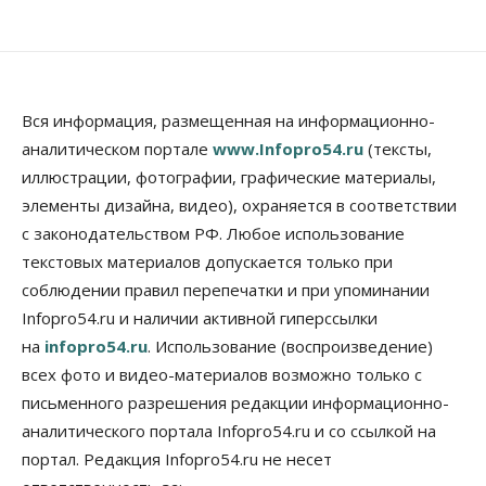
В Новосибирской области резко
сократился грузооборот в автоперевозках
07 Августа 2026, 19:00
Общество
В Новосибирске прошёл митинг
Вся информация, размещенная на информационно-
против нового закона о памятниках
аналитическом портале
www.Infopro54.ru
(тексты,
07 Августа 2026, 18:00
иллюстрации, фотографии, графические материалы,
элементы дизайна, видео), охраняется в соответствии
Бизнес
В аэропорту Толмачёво завершены работы по
с законодательством РФ. Любое использование
бетонированию рулежных дорожек
текстовых материалов допускается только при
07 Августа 2026, 17:00
соблюдении правил перепечатки и при упоминании
Бизнес
Недвижимость
Общество
Infopro54.ru и наличии активной гиперссылки
Новосибирцы стали реже оформлять
на
infopro54.ru
. Использование (воспроизведение)
дома по упрощенной схеме
07 Августа 2026, 16:00
всех фото и видео-материалов возможно только с
письменного разрешения редакции информационно-
Власть
Общество
Право&Порядок
аналитического портала Infopro54.ru и со ссылкой на
Роспотребнадзор изъял почти полторы тонны
мяса в Новосибирской области
портал. Редакция Infopro54.ru не несет
07 Августа 2026, 15:00