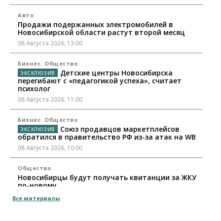
Авто
Продажи подержанных электромобилей в
Новосибирской области растут второй месяц
08 Августа 2026, 13:00
Бизнес
Общество
Детские центры Новосибирска
перегибают с «педагогикой успеха», считает
психолог
08 Августа 2026, 11:00
Бизнес
Общество
Союз продавцов маркетплейсов
обратился в правительство РФ из-за атак на WB
08 Августа 2026, 10:00
Общество
Новосибирцы будут получать квитанции за ЖКУ
по-новому
08 Августа 2026, 09:00
Все материалы
Бизнес