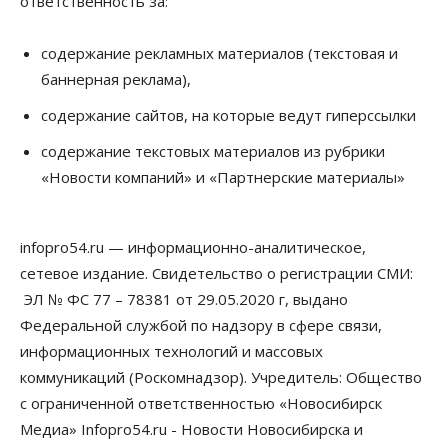
ответственность за:
Финансы
Расходы новосибирцев на спорт выросли на 40%
содержание рекламных материалов (текстовая и
за полгода
баннерная реклама),
07 Августа 2026, 14:35
содержание сайтов, на которые ведут гиперссылки
Сибирские аграрии увеличивают посевы горчицы
содержание текстовых материалов из рубрики
07 Августа 2026, 14:00
«Новости компаний» и «Партнерские материалы»
Власть
В Новосибирске многодетным семьям вручили
сертификаты на покупку автомобилей
infopro54.ru — информационно-аналитическое,
07 Августа 2026, 13:55
сетевое издание. Свидетельство о регистрации СМИ:
ЭЛ № ФС 77 – 78381 от 29.05.2020 г, выдано
Авто
Общество
Треть автовладельцев в Новосибирской области
Федеральной службой по надзору в сфере связи,
«поставили машины на прикол»
информационных технологий и массовых
07 Августа 2026, 13:00
коммуникаций (Роскомнадзор). Учредитель: Общество
Власть
с ограниченной ответственностью «Новосибирск
Школы, библиотеки, пешеходные тротуары:
Медиа» Infopro54.ru - Новости Новосибирска и
депутаты Госдумы контролируют работы на