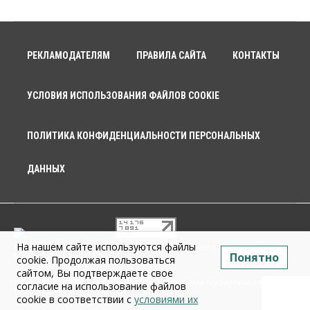
Мировые И Федеральные Новости
Россия построит в Киргизии новый кампус КРСУ:
30 гектаров, 15 тысяч студентов и 30 миллиардов
рублей
РЕКЛАМОДАТЕЛЯМ
ПРАВИЛА САЙТА
КОНТАКТЫ
06 Августа 2026, 18:40
УСЛОВИЯ ИСПОЛЬЗОВАНИЯ ФАЙЛОВ COOKIE
Общество
Новосибирским студентам помогают
адаптироваться к учебе через культуру
06 Августа 2026, 18:00
ПОЛИТИКА КОНФИДЕНЦИАЛЬНОСТИ ПЕРСОНАЛЬНЫХ
Бизнес
Власть
Недвижимость
ДАННЫХ
Застройщики продавливают компромиссы по
площади участков для КРТ в Новосибирске
06 Августа 2026, 17:30
Бизнес
Недвижимость
Общество
Около Заельцовского бора Новосибирска
На нашем сайте используются файлы
© 2026 г. Общество с ограниченной ответственностью «Новосибирск
Понятно
началось строительство термального комплекса
Медиа» 18+
cookie. Продолжая пользоваться
06 Августа 2026, 17:00
сайтом, Вы подтверждаете свое
Infopro54 - Важные новости Новосибирска и Новосибирской области.
согласие на использование файлов
Новости Сибири
cookie в соответствии с
условиями их
Общество
Право&Порядок