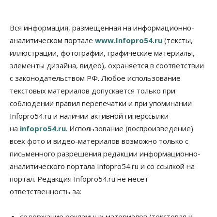
Школы, библиотеки, пешеходные тротуары:
депутаты Госдумы контролируют работы на
социальных объектах
Вся информация, размещенная на информационно-
07 Августа 2026, 12:35
аналитическом портале
www.Infopro54.ru
(тексты,
Общество
иллюстрации, фотографии, графические материалы,
Синоптики рассказали о погоде в Новосибирске
элементы дизайна, видео), охраняется в соответствии
на выходных
с законодательством РФ. Любое использование
07 Августа 2026, 12:00
текстовых материалов допускается только при
Общество
соблюдении правил перепечатки и при упоминании
Жители Новосибирска смогут добровольно
Infopro54.ru и наличии активной гиперссылки
повысить свою пенсию
07 Августа 2026, 11:30
на
infopro54.ru
. Использование (воспроизведение)
всех фото и видео-материалов возможно только с
Общество
письменного разрешения редакции информационно-
Деньгами будут распоряжаться дети: в десяти
школах Новосибирской области введут
аналитического портала Infopro54.ru и со ссылкой на
инициативное бюджетирование
портал. Редакция Infopro54.ru не несет
07 Августа 2026, 11:00
ответственность за:
Общество
Право&Порядок
В Новосибирске руководителя отдела полиции
содержание рекламных материалов (текстовая и