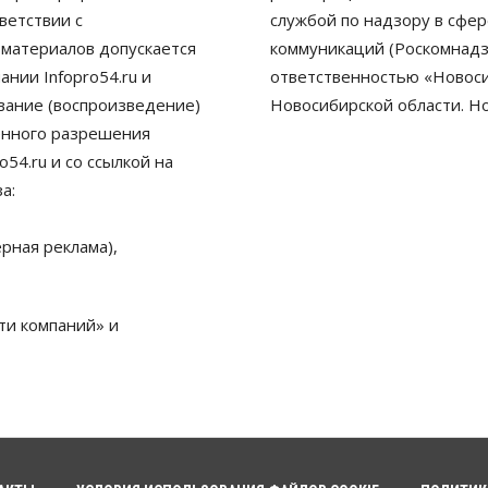
ветствии с
службой по надзору в сфе
 материалов допускается
коммуникаций (Роскомнадз
нии Infopro54.ru и
ответственностью «Новосиб
ование (воспроизведение)
Новосибирской области. Н
енного разрешения
54.ru и со ссылкой на
а:
рная реклама),
ти компаний» и