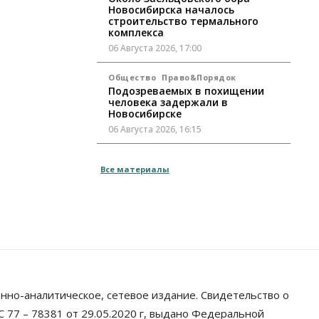
Новосибирска началось
строительство термального
комплекса
06 Августа 2026, 17:00
Общество
Право&Порядок
Подозреваемых в похищении
человека задержали в
Новосибирске
06 Августа 2026, 16:15
Общество
Все материалы
Пенсионеры старше 80 лет в
Новосибирской области получили
повышенные пенсии
06 Августа 2026, 16:00
Финансы
Россияне оформили ипотечных
кредитов на 2,6 трлн рублей
06 Августа 2026, 15:53
нно-аналитическое, сетевое издание. Свидетельство о
Власть
 77 – 78381 от 29.05.2020 г, выдано Федеральной