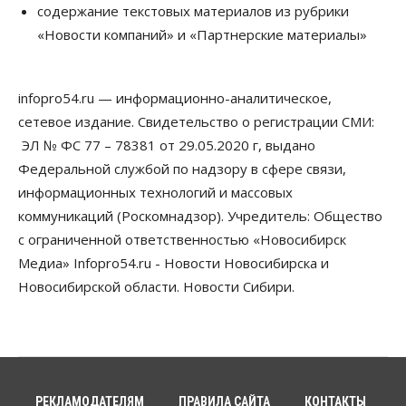
стало плохо во время полета
содержание текстовых материалов из рубрики
09 Августа 2026, 14:30
«Новости компаний» и «Партнерские материалы»
Бизнес
Власть
Недвижимость
Торги по освоению «СмартСити» под
infopro54.ru — информационно-аналитическое,
Новосибирском объявят в ближайшее время
09 Августа 2026, 14:00
сетевое издание. Свидетельство о регистрации СМИ:
ЭЛ № ФС 77 – 78381 от 29.05.2020 г, выдано
Общество
Федеральной службой по надзору в сфере связи,
Экстренное предупреждение из-за жары в
Новосибирске распространили спасатели
информационных технологий и массовых
09 Августа 2026, 13:30
коммуникаций (Роскомнадзор). Учредитель: Общество
с ограниченной ответственностью «Новосибирск
Власть
Город
Общество
Еще одна остановка «городской электрички»
Медиа» Infopro54.ru - Новости Новосибирска и
появится в Новосибирске
Новосибирской области. Новости Сибири.
09 Августа 2026, 12:00
Общество
Места в колледжах Новосибирска будут
«бронировать» со школы
09 Августа 2026, 11:00
РЕКЛАМОДАТЕЛЯМ
ПРАВИЛА САЙТА
КОНТАКТЫ