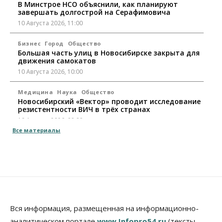
В Минстрое НСО объяснили, как планируют
завершать долгострой на Серафимовича
10 Августа 2026, 11:00
Бизнес
Город
Общество
Большая часть улиц в Новосибирске закрыта для
движения самокатов
10 Августа 2026, 10:00
Медицина
Наука
Общество
Новосибирский «Вектор» проводит исследование
резистентности ВИЧ в трёх странах
10 Августа 2026, 09:00
Все материалы
Власть
Общество
Суд отменил дисквалификацию
Валентина Пармона в кассации
10 Августа 2026, 08:00
Власть
Общество
Запуск проекта по малой авиации в регионах
Сибири откладывается
Вся информация, размещенная на информационно-
09 Августа 2026, 19:00
аналитическом портале
www.Infopro54.ru
(тексты,