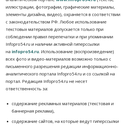
иллюстрации, фотографии, графические материалы,
Бизнес
Недвижимость
элементы дизайна, видео), охраняется в соответствии
Продажи жилья в Новосибирске находятся на
уровне 2020 года
с законодательством РФ. Любое использование
09 Августа 2026, 18:00
текстовых материалов допускается только при
соблюдении правил перепечатки и при упоминании
Бизнес
Общество
Новосибирцы купили почти 500 тонн
Infopro54.ru и наличии активной гиперссылки
безлактозной молочной продукции
на
infopro54.ru
. Использование (воспроизведение)
09 Августа 2026, 17:00
всех фото и видео-материалов возможно только с
Бизнес
Власть
письменного разрешения редакции информационно-
Транспортный коридор Абакан-Бийск предлагают
аналитического портала Infopro54.ru и со ссылкой на
строить по концессии
портал. Редакция Infopro54.ru не несет
09 Августа 2026, 16:00
ответственность за:
Бизнес
Общество
«Солнечный день» приватизирует
муниципальное имущество в Новосибирске
содержание рекламных материалов (текстовая и
09 Августа 2026, 15:00
баннерная реклама),
содержание сайтов, на которые ведут гиперссылки
Общество
Пассажиру самолёта Хабаровск — Новосибирск