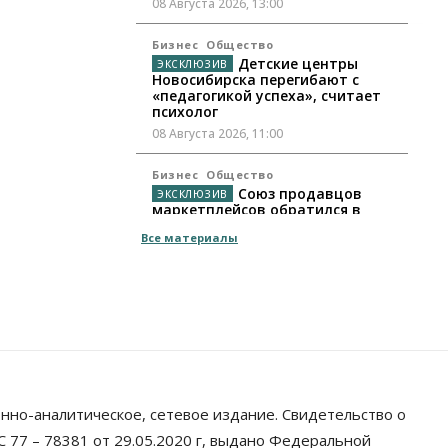
08 Августа 2026, 13:00
Бизнес
Общество
Детские центры
Новосибирска перегибают с
«педагогикой успеха», считает
психолог
08 Августа 2026, 11:00
Бизнес
Общество
Союз продавцов
маркетплейсов обратился в
правительство РФ из-за атак на
Все материалы
WB
08 Августа 2026, 10:00
Общество
Новосибирцы будут получать
квитанции за ЖКУ по-новому
08 Августа 2026, 09:00
Бизнес
нно-аналитическое, сетевое издание. Свидетельство о
В Новосибирской
области резко сократился
 77 – 78381 от 29.05.2020 г, выдано Федеральной