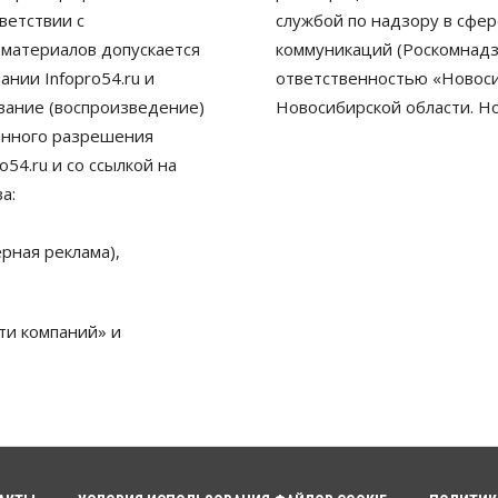
ветствии с
службой по надзору в сфе
 материалов допускается
коммуникаций (Роскомнадз
нии Infopro54.ru и
ответственностью «Новосиб
ование (воспроизведение)
Новосибирской области. Н
енного разрешения
54.ru и со ссылкой на
а:
рная реклама),
ти компаний» и