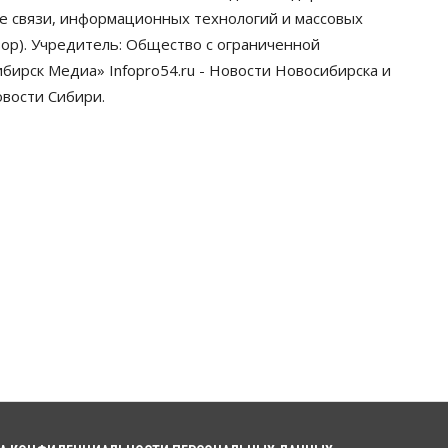
грузооборот в автоперевозках
ре связи, информационных технологий и массовых
07 Августа 2026, 19:00
ор). Учредитель: Общество с ограниченной
ирск Медиа» Infopro54.ru - Новости Новосибирска и
Общество
В Новосибирске
овости Сибири.
прошёл митинг против нового
закона о памятниках
07 Августа 2026, 18:00
Бизнес
В аэропорту Толмачёво
завершены работы по
бетонированию рулежных
дорожек
07 Августа 2026, 17:00
Бизнес
Недвижимость
Общество
Новосибирцы стали
реже оформлять дома по
упрощенной схеме
07 Августа 2026, 16:00
Власть
Общество
Право&Порядок
Роспотребнадзор изъял почти