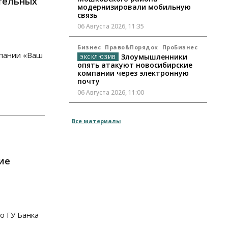
тельных
модернизировали мобильную
связь
06 Августа 2026, 11:35
Бизнес
Право&Порядок
ПроБизнес
мпании «Ваш
Злоумышленники
опять атакуют новосибирские
компании через электронную
почту
06 Августа 2026, 11:00
Общество
Все материалы
Медики готовятся к второму пику
активности клещей в
Новосибирской области
06 Августа 2026, 10:00
ие
Общество
Из-за жары в Европе
оливковое масло в Новосибирске
может снова подорожать
06 Августа 2026, 09:00
о ГУ Банка