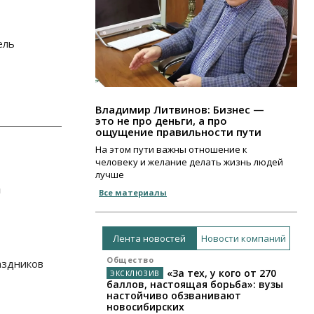
ель
Владимир Литвинов: Бизнес —
это не про деньги, а про
ощущение правильности пути
На этом пути важны отношение к
человеку и желание делать жизнь людей
лучше
а
Все материалы
Лента новостей
Новости компаний
Общество
аздников
«За тех, у кого от 270
баллов, настоящая борьба»: вузы
настойчиво обзванивают
новосибирских