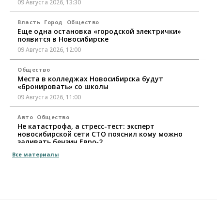
09 Августа 2026, 13:30
Власть
Город
Общество
Еще одна остановка «городской электрички»
появится в Новосибирске
09 Августа 2026, 12:00
Общество
Места в колледжах Новосибирска будут
«бронировать» со школы
09 Августа 2026, 11:00
Авто
Общество
Не катастрофа, а стресс-тест: эксперт
новосибирской сети СТО пояснил кому можно
заливать бензин Евро‑2
09 Августа 2026, 10:00
Все материалы
Бизнес
Общество
Работодатели Новосибирска заявили в центры
занятости почти 32 тысячи вакансий
09 Августа 2026, 09:00