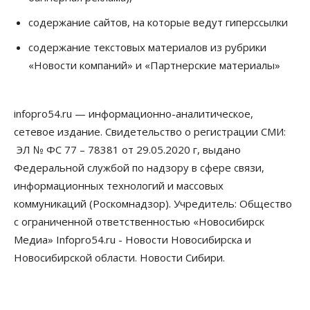
08 Августа 2026, 13:00
содержание сайтов, на которые ведут гиперссылки
Бизнес
Общество
Детские центры Новосибирска
содержание текстовых материалов из рубрики
перегибают с «педагогикой успеха», считает
«Новости компаний» и «Партнерские материалы»
психолог
08 Августа 2026, 11:00
infopro54.ru — информационно-аналитическое,
Бизнес
Общество
Союз продавцов маркетплейсов
сетевое издание. Свидетельство о регистрации СМИ:
обратился в правительство РФ из-за атак на WB
ЭЛ № ФС 77 – 78381 от 29.05.2020 г, выдано
08 Августа 2026, 10:00
Федеральной службой по надзору в сфере связи,
Общество
информационных технологий и массовых
Новосибирцы будут получать квитанции за ЖКУ
коммуникаций (Роскомнадзор). Учредитель: Общество
по-новому
08 Августа 2026, 09:00
с ограниченной ответственностью «Новосибирск
Медиа» Infopro54.ru - Новости Новосибирска и
Бизнес
Новосибирской области. Новости Сибири.
В Новосибирской области резко
сократился грузооборот в автоперевозках
07 Августа 2026, 19:00