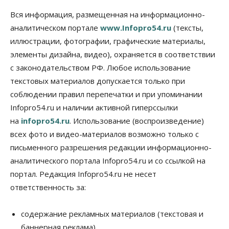
Бизнес
Общество
Спрос на машино-места в
Вся информация, размещенная на информационно-
Новосибирской области вырос в полтора раза
аналитическом портале
www.Infopro54.ru
(тексты,
08 Августа 2026, 18:00
иллюстрации, фотографии, графические материалы,
элементы дизайна, видео), охраняется в соответствии
Общество
К современному юридическому образованию в
с законодательством РФ. Любое использование
России возникает много вопросов
текстовых материалов допускается только при
08 Августа 2026, 17:00
соблюдении правил перепечатки и при упоминании
Общество
Infopro54.ru и наличии активной гиперссылки
Новосибирские вузы опубликовали
на
infopro54.ru
. Использование (воспроизведение)
приказы о зачислении на бюджетные места
08 Августа 2026, 16:00
всех фото и видео-материалов возможно только с
письменного разрешения редакции информационно-
Общество
Технологии
аналитического портала Infopro54.ru и со ссылкой на
Искусственный интеллект впервые выписал
штраф за борщевик
портал. Редакция Infopro54.ru не несет
08 Августа 2026, 15:00
ответственность за:
Авто
Продажи подержанных электромобилей в
содержание рекламных материалов (текстовая и
Новосибирской области растут второй месяц
баннерная реклама),