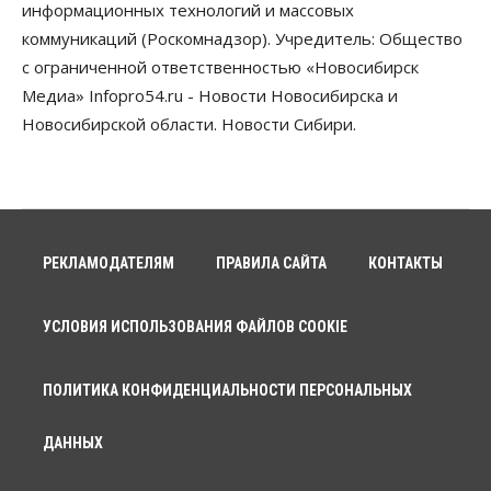
информационных технологий и массовых
коммуникаций (Роскомнадзор). Учредитель: Общество
Общество
Медики готовятся к второму пику активности
с ограниченной ответственностью «Новосибирск
клещей в Новосибирской области
Медиа» Infopro54.ru - Новости Новосибирска и
06 Августа 2026, 10:00
Новосибирской области. Новости Сибири.
Общество
Из-за жары в Европе оливковое масло
в Новосибирске может снова подорожать
06 Августа 2026, 09:00
Бизнес
Недвижимость
РЕКЛАМОДАТЕЛЯМ
ПРАВИЛА САЙТА
КОНТАКТЫ
Застройщики Новосибирска
доплатили налоги на сумму почти 700 млн рублей
06 Августа 2026, 08:00
УСЛОВИЯ ИСПОЛЬЗОВАНИЯ ФАЙЛОВ COOKIE
Бизнес
Власть
От регоператора Новосибирска потребовали
ПОЛИТИКА КОНФИДЕНЦИАЛЬНОСТИ ПЕРСОНАЛЬНЫХ
погасить долги на два миллиарда
05 Августа 2026, 19:00
ДАННЫХ
Власть
Отставки И Назначения
Министра транспорта Новосибирской области