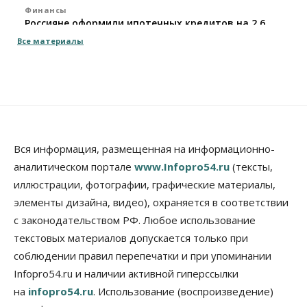
Финансы
Россияне оформили ипотечных кредитов на 2,6
трлн рублей
Все материалы
06 Августа 2026, 15:53
Власть
Думская гонка в Новосибирской области
обойдется без самовыдвиженцев
06 Августа 2026, 15:00
Бизнес
Власть
Общество
Вся информация, размещенная на информационно-
Правительство России продлило разрешение на
аналитическом портале
www.Infopro54.ru
(тексты,
выпуск бензина «Евро-3»
иллюстрации, фотографии, графические материалы,
06 Августа 2026, 14:00
элементы дизайна, видео), охраняется в соответствии
Общество
с законодательством РФ. Любое использование
«За тех, у кого от 270 баллов,
настоящая борьба»: вузы настойчиво
текстовых материалов допускается только при
обзванивают новосибирских высокобалльников
соблюдении правил перепечатки и при упоминании
перед зачислением
Infopro54.ru и наличии активной гиперссылки
06 Августа 2026, 13:00
на
infopro54.ru
. Использование (воспроизведение)
Власть