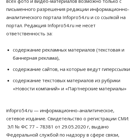
всех фото и видео-материалов возможно только с
Режим ЧС ввели в Омской области из-за засухи
письменного разрешения редакции информационно-
06 Августа 2026, 12:15
аналитического портала Infopro54.ru и со ссылкой на
Власть
Общество
портал. Редакция Infopro54.ru не несет
Новосибирск готовится к визиту Владимира
ответственность за:
Путина
06 Августа 2026, 12:05
содержание рекламных материалов (текстовая и
Бизнес
Недвижимость
Общество
баннерная реклама),
Росреестр назвал главные причины
отказов в регистрации недвижимости в НСО
содержание сайтов, на которые ведут гиперссылки
06 Августа 2026, 12:00
содержание текстовых материалов из рубрики
Телекоммуникации
«Новости компаний» и «Партнерские материалы»
В 16 населённых пунктах Мошковского района
модернизировали мобильную связь
06 Августа 2026, 11:35
infopro54.ru — информационно-аналитическое,
Бизнес
Право&Порядок
ПроБизнес
сетевое издание. Свидетельство о регистрации СМИ:
Злоумышленники опять атакуют
новосибирские компании через электронную
ЭЛ № ФС 77 – 78381 от 29.05.2020 г, выдано
почту
Федеральной службой по надзору в сфере связи,
06 Августа 2026, 11:00