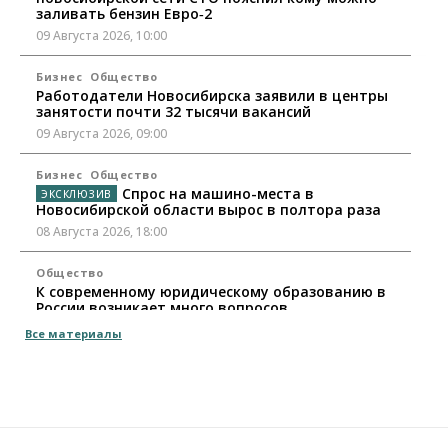
заливать бензин Евро‑2
09 Августа 2026, 10:00
Бизнес
Общество
Работодатели Новосибирска заявили в центры
занятости почти 32 тысячи вакансий
09 Августа 2026, 09:00
Бизнес
Общество
Спрос на машино-места в
Новосибирской области вырос в полтора раза
08 Августа 2026, 18:00
Общество
К современному юридическому образованию в
России возникает много вопросов
08 Августа 2026, 17:00
Все материалы
Общество
Новосибирские вузы опубликовали
приказы о зачислении на бюджетные места
08 Августа 2026, 16:00