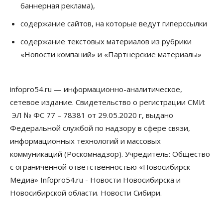
баннерная реклама),
по-новому
08 Августа 2026, 09:00
содержание сайтов, на которые ведут гиперссылки
Бизнес
содержание текстовых материалов из рубрики
В Новосибирской области резко
«Новости компаний» и «Партнерские материалы»
сократился грузооборот в автоперевозках
07 Августа 2026, 19:00
infopro54.ru — информационно-аналитическое,
Общество
В Новосибирске прошёл митинг
сетевое издание. Свидетельство о регистрации СМИ:
против нового закона о памятниках
ЭЛ № ФС 77 – 78381 от 29.05.2020 г, выдано
07 Августа 2026, 18:00
Федеральной службой по надзору в сфере связи,
Бизнес
информационных технологий и массовых
В аэропорту Толмачёво завершены работы по
коммуникаций (Роскомнадзор). Учредитель: Общество
бетонированию рулежных дорожек
07 Августа 2026, 17:00
с ограниченной ответственностью «Новосибирск
Медиа» Infopro54.ru - Новости Новосибирска и
Бизнес
Недвижимость
Общество
Новосибирской области. Новости Сибири.
Новосибирцы стали реже оформлять
дома по упрощенной схеме
07 Августа 2026, 16:00