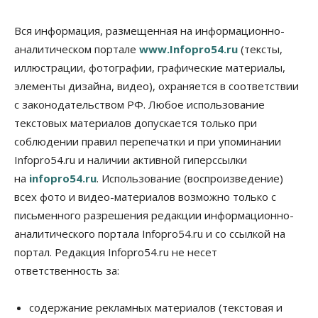
Общество
Технологии
Искусственный интеллект впервые выписал
Вся информация, размещенная на информационно-
штраф за борщевик
аналитическом портале
www.Infopro54.ru
(тексты,
08 Августа 2026, 15:00
иллюстрации, фотографии, графические материалы,
элементы дизайна, видео), охраняется в соответствии
Авто
Продажи подержанных электромобилей в
с законодательством РФ. Любое использование
Новосибирской области растут второй месяц
текстовых материалов допускается только при
08 Августа 2026, 13:00
соблюдении правил перепечатки и при упоминании
Бизнес
Общество
Infopro54.ru и наличии активной гиперссылки
Детские центры Новосибирска
на
infopro54.ru
. Использование (воспроизведение)
перегибают с «педагогикой успеха», считает
психолог
всех фото и видео-материалов возможно только с
08 Августа 2026, 11:00
письменного разрешения редакции информационно-
аналитического портала Infopro54.ru и со ссылкой на
Бизнес
Общество
Союз продавцов маркетплейсов
портал. Редакция Infopro54.ru не несет
обратился в правительство РФ из-за атак на WB
ответственность за:
08 Августа 2026, 10:00
Общество
содержание рекламных материалов (текстовая и
Новосибирцы будут получать квитанции за ЖКУ