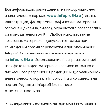
Бизнес
Власть
Медицина
Общество
Вся информация, размещенная на информационно-
Искусственный интеллект предлагают
аналитическом портале
www.Infopro54.ru
(тексты,
привлекать к разработке новых лекарств в
России
иллюстрации, фотографии, графические материалы,
06 Августа 2026, 19:00
элементы дизайна, видео), охраняется в соответствии
с законодательством РФ. Любое использование
Мировые И Федеральные Новости
Россия построит в Киргизии новый кампус КРСУ:
текстовых материалов допускается только при
30 гектаров, 15 тысяч студентов и 30 миллиардов
соблюдении правил перепечатки и при упоминании
рублей
Infopro54.ru и наличии активной гиперссылки
06 Августа 2026, 18:40
на
infopro54.ru
. Использование (воспроизведение)
Общество
всех фото и видео-материалов возможно только с
Новосибирским студентам помогают
адаптироваться к учебе через культуру
письменного разрешения редакции информационно-
06 Августа 2026, 18:00
аналитического портала Infopro54.ru и со ссылкой на
портал. Редакция Infopro54.ru не несет
Бизнес
Власть
Недвижимость
ответственность за:
Застройщики продавливают компромиссы по
площади участков для КРТ в Новосибирске
06 Августа 2026, 17:30
содержание рекламных материалов (текстовая и