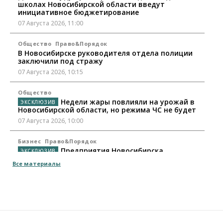
школах Новосибирской области введут
инициативное бюджетирование
07 Августа 2026, 11:00
Общество
Право&Порядок
В Новосибирске руководителя отдела полиции
заключили под стражу
07 Августа 2026, 10:15
Общество
Недели жары повлияли на урожай в
Новосибирской области, но режима ЧС не будет
07 Августа 2026, 10:00
Бизнес
Право&Порядок
Предприятия Новосибирска
выстраивают системы защиты от атак БПЛА
Все материалы
07 Августа 2026, 09:00
Бизнес
По «Сибэлектротерму» выдали исполнительные
листы на полмиллиарда рублей
07 Августа 2026, 08:00