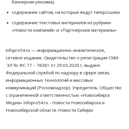
баннерная реклама),
Бизнес
Недвижимость
Общество
Около Заельцовского бора Новосибирска
содержание сайтов, на которые ведут гиперссылки
началось строительство термального комплекса
06 Августа 2026, 17:00
содержание текстовых материалов из рубрики
«Новости компаний» и «Партнерские материалы»
Общество
Право&Порядок
Подозреваемых в похищении человека
задержали в Новосибирске
06 Августа 2026, 16:15
infopro54.ru — информационно-аналитическое,
сетевое издание. Свидетельство о регистрации СМИ:
Общество
Пенсионеры старше 80 лет в Новосибирской
ЭЛ № ФС 77 – 78381 от 29.05.2020 г, выдано
области получили повышенные пенсии
Федеральной службой по надзору в сфере связи,
06 Августа 2026, 16:00
информационных технологий и массовых
коммуникаций (Роскомнадзор). Учредитель: Общество
Финансы
Россияне оформили ипотечных кредитов на 2,6
с ограниченной ответственностью «Новосибирск
трлн рублей
Медиа» Infopro54.ru - Новости Новосибирска и
06 Августа 2026, 15:53
Новосибирской области. Новости Сибири.
Власть
Думская гонка в Новосибирской области
обойдется без самовыдвиженцев