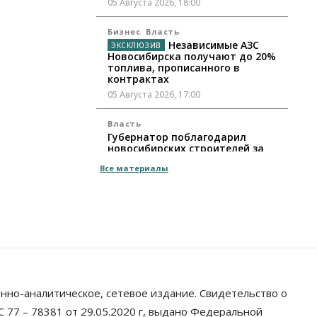
05 Августа 2026, 18:00
Бизнес
Власть
Независимые АЗС
Новосибирска получают до 20%
топлива, прописанного в
контрактах
05 Августа 2026, 17:00
Власть
Губернатор поблагодарил
новосибирских строителей за
вклад в развитие региона
Все материалы
05 Августа 2026, 16:40
Бизнес
Общество
Самые популярные у
предпринимателей сферы
бизнеса назвали в Новосибирске
05 Августа 2026, 16:00
Недвижимость
нно-аналитическое, сетевое издание. Свидетельство о
Летний марафон скидок в ГК
«Расцветай — до 16 августа
 77 – 78381 от 29.05.2020 г, выдано Федеральной