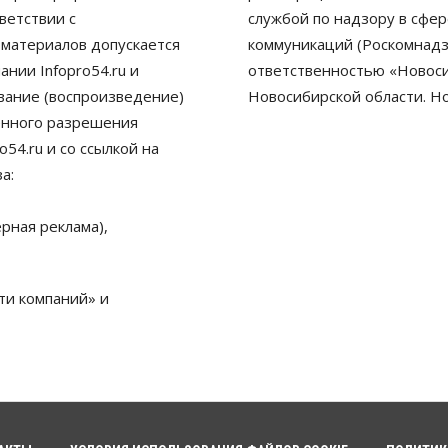
ветствии с
службой по надзору в сфе
 материалов допускается
коммуникаций (Роскомнадз
нии Infopro54.ru и
ответственностью «Новосиб
ование (воспроизведение)
Новосибирской области. Н
енного разрешения
54.ru и со ссылкой на
а:
рная реклама),
ти компаний» и