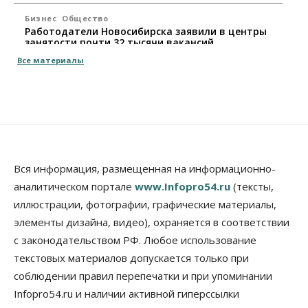
Бизнес
Общество
Работодатели Новосибирска заявили в центры
занятости почти 32 тысячи вакансий
09 Августа 2026, 09:00
Все материалы
Бизнес
Общество
Спрос на машино-места в
Новосибирской области вырос в полтора раза
08 Августа 2026, 18:00
Общество
К современному юридическому образованию в
Вся информация, размещенная на информационно-
России возникает много вопросов
аналитическом портале
www.Infopro54.ru
(тексты,
08 Августа 2026, 17:00
иллюстрации, фотографии, графические материалы,
элементы дизайна, видео), охраняется в соответствии
Общество
Новосибирские вузы опубликовали
с законодательством РФ. Любое использование
приказы о зачислении на бюджетные места
текстовых материалов допускается только при
08 Августа 2026, 16:00
соблюдении правил перепечатки и при упоминании
Общество
Технологии
Infopro54.ru и наличии активной гиперссылки
Искусственный интеллект впервые выписал