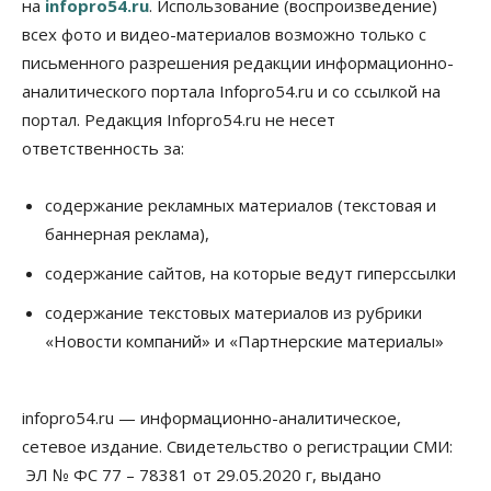
на
infopro54.ru
. Использование (воспроизведение)
штраф за борщевик
08 Августа 2026, 15:00
всех фото и видео-материалов возможно только с
письменного разрешения редакции информационно-
Авто
аналитического портала Infopro54.ru и со ссылкой на
Продажи подержанных электромобилей в
Новосибирской области растут второй месяц
портал. Редакция Infopro54.ru не несет
08 Августа 2026, 13:00
ответственность за:
Бизнес
Общество
Детские центры Новосибирска
содержание рекламных материалов (текстовая и
перегибают с «педагогикой успеха», считает
баннерная реклама),
психолог
08 Августа 2026, 11:00
содержание сайтов, на которые ведут гиперссылки
Бизнес
Общество
содержание текстовых материалов из рубрики
Союз продавцов маркетплейсов
«Новости компаний» и «Партнерские материалы»
обратился в правительство РФ из-за атак на WB
08 Августа 2026, 10:00
infopro54.ru — информационно-аналитическое,
Общество
Новосибирцы будут получать квитанции за ЖКУ
сетевое издание. Свидетельство о регистрации СМИ:
по-новому
ЭЛ № ФС 77 – 78381 от 29.05.2020 г, выдано
08 Августа 2026, 09:00