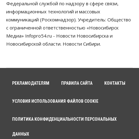
Федеральной службой по надзору в сфере связи,
Бизнес
информационных технологий и массовых
В Новосибирской области резко
коммуникаций (Роскомнадзор). Учредитель: Общество
сократился грузооборот в автоперевозках
07 Августа 2026, 19:00
с ограниченной ответственностью «Новосибирск
Медиа» Infopro54.ru - Новости Новосибирска и
Общество
Новосибирской области. Новости Сибири.
В Новосибирске прошёл митинг
против нового закона о памятниках
07 Августа 2026, 18:00
Бизнес
В аэропорту Толмачёво завершены работы по
бетонированию рулежных дорожек
РЕКЛАМОДАТЕЛЯМ
ПРАВИЛА САЙТА
КОНТАКТЫ
07 Августа 2026, 17:00
Бизнес
Недвижимость
Общество
УСЛОВИЯ ИСПОЛЬЗОВАНИЯ ФАЙЛОВ COOKIE
Новосибирцы стали реже оформлять
дома по упрощенной схеме
07 Августа 2026, 16:00
ПОЛИТИКА КОНФИДЕНЦИАЛЬНОСТИ ПЕРСОНАЛЬНЫХ
Власть
Общество
Право&Порядок
ДАННЫХ
Роспотребнадзор изъял почти полторы тонны