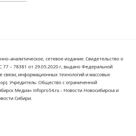
Бизнес
Власть
Недвижимость
Застройщики продавливают
компромиссы по площади
участков для КРТ в Новосибирске
06 Августа 2026, 17:30
Бизнес
Недвижимость
Общество
Около Заельцовского бора
Новосибирска началось
строительство термального
нно-аналитическое, сетевое издание. Свидетельство о
комплекса
 77 – 78381 от 29.05.2020 г, выдано Федеральной
06 Августа 2026, 17:00
ре связи, информационных технологий и массовых
Общество
Право&Порядок
ор). Учредитель: Общество с ограниченной
Подозреваемых в похищении
человека задержали в
ирск Медиа» Infopro54.ru - Новости Новосибирска и
Новосибирске
овости Сибири.
06 Августа 2026, 16:15
Общество
Пенсионеры старше 80 лет в
Новосибирской области получили
повышенные пенсии
06 Августа 2026, 16:00