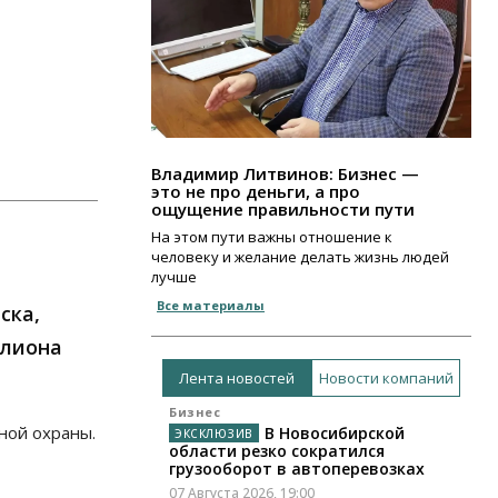
Владимир Литвинов: Бизнес —
это не про деньги, а про
ощущение правильности пути
На этом пути важны отношение к
человеку и желание делать жизнь людей
лучше
Все материалы
ска,
ллиона
Лента новостей
Новости компаний
Бизнес
ной охраны.
В Новосибирской
области резко сократился
грузооборот в автоперевозках
07 Августа 2026, 19:00