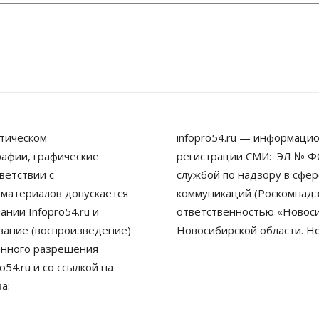
тическом
infopro54.ru — информацио
рафии, графические
регистрации СМИ: ЭЛ № ФС
ветствии с
службой по надзору в сфе
 материалов допускается
коммуникаций (Роскомнадз
нии Infopro54.ru и
ответственностью «Новосиб
ование (воспроизведение)
Новосибирской области. Н
енного разрешения
54.ru и со ссылкой на
а: