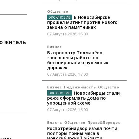
Общество
В Новосибирске
прошёл митинг против нового
закона о памятниках
07 Августа 2026, 18:00
ею житель
Бизнес
В аэропорту Толмачёво
завершены работы по
бетонированию рулежных
дорожек
07 Августа 2026, 17:00
Бизнес
Недвижимость
Общество
Новосибирцы стали
реже оформлять дома по
упрощенной схеме
07 Августа 2026, 16:00
Власть
Общество
Право&Порядок
Роспотребнадзор изъял почти
полторы тонны мяса в
Новосибирской области