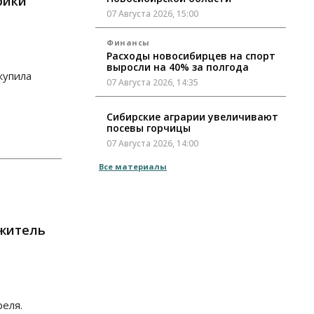
рики
07 Августа 2026, 15:00
Финансы
Расходы новосибирцев на спорт
выросли на 40% за полгода
купила
07 Августа 2026, 14:35
Сибирские аграрии увеличивают
посевы горчицы
07 Августа 2026, 14:00
Все материалы
Власть
В Новосибирске многодетным
семьям вручили сертификаты на
покупку автомобилей
07 Августа 2026, 13:55
 житель
Авто
Общество
Треть автовладельцев в
Новосибирской области
«поставили машины на прикол»
07 Августа 2026, 13:00
реля.