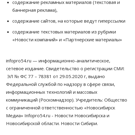
Бизнес
Общество
содержание рекламных материалов (текстовая и
В Новосибирске сформировалось
баннерная реклама),
профессиональное сообщество стендап-комиков
10 Августа 2026, 13:30
содержание сайтов, на которые ведут гиперссылки
Недвижимость
содержание текстовых материалов из рубрики
Антон Рехтин: Вместе строим будущее
«Новости компаний» и «Партнерские материалы»
10 Августа 2026, 13:15
Бизнес
Общество
infopro54.ru — информационно-аналитическое,
Цены в ресторанах Новосибирска выросли на 8%
10 Августа 2026, 13:00
сетевое издание. Свидетельство о регистрации СМИ:
ЭЛ № ФС 77 – 78381 от 29.05.2020 г, выдано
Власть
Федеральной службой по надзору в сфере связи,
Духовная и медицинская помощь: корабль-
церковь посетит 50 поселений Новосибирской
информационных технологий и массовых
области
коммуникаций (Роскомнадзор). Учредитель: Общество
10 Августа 2026, 12:15
с ограниченной ответственностью «Новосибирск
Общество
Медиа» Infopro54.ru - Новости Новосибирска и
В Новосибирской области число дел о
Новосибирской области. Новости Сибири.
банкротстве с начала года выросло на 7,2 %
10 Августа 2026, 12:00