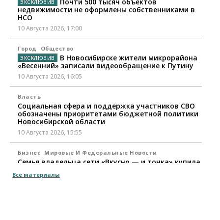
Почти 500 тысяч объектов
недвижимости не оформлены собственниками в
НСО
10 Августа 2026, 17:00
Город
Общество
В Новосибирске жители микрорайона
«Весенний» записали видеообращение к Путину
10 Августа 2026, 16:05
Власть
Социальная сфера и поддержка участников СВО
обозначены приоритетами бюджетной политики
Новосибирской области
10 Августа 2026, 15:55
Бизнес
Мировые И Федеральные Новости
Семья владельца сети «Вкусно — и точка» купила
заправки в Томской области
Все материалы
10 Августа 2026, 15:30
Власть
Город
Стало известно, когда Владимир Путин приедет в
Новосибирск