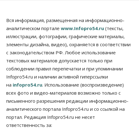
10 Августа 2026, 15:15
Недвижимость
Вся информация, размещенная на информационно-
Новосибирск находится в процессе движения к
аналитическом портале
www.Infopro54.ru
(тексты,
«человечному» городу
иллюстрации, фотографии, графические материалы,
10 Августа 2026, 15:00
элементы дизайна, видео), охраняется в соответствии
Бизнес
Общество
Право&Порядок
с законодательством РФ. Любое использование
Кафе японской кухни в Новосибирске закрыли на
45 дней
текстовых материалов допускается только при
10 Августа 2026, 14:45
соблюдении правил перепечатки и при упоминании
Infopro54.ru и наличии активной гиперссылки
Недвижимость
на
infopro54.ru
. Использование (воспроизведение)
Новосибирску нужны яркие объекты и
градообразующие общественные здания
всех фото и видео-материалов возможно только с
10 Августа 2026, 14:30
письменного разрешения редакции информационно-
аналитического портала Infopro54.ru и со ссылкой на
Общество
Предложения по строительству частных
портал. Редакция Infopro54.ru не несет
бомбоубежищ появились на российском рынке
ответственность за:
10 Августа 2026, 14:00