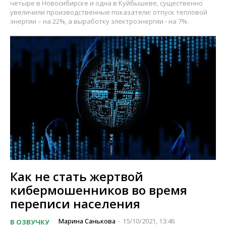
четыре в Новосибирске и одна в Куйбышеве, существенно
увеличили производственные показатели: отпуск тепловой
энергии – на 22%, а выработку электроэнергии - на 7%.
Как не стать жертвой
кибермошенников во время
переписи населения
Марина Санькова
15/10/2021, 13:46
В ОЗВУЧКУ
-