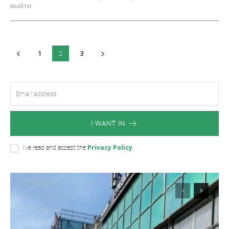
выйти.
1
3
2
I WANT IN
Privacy Policy
I've read and accept the
.