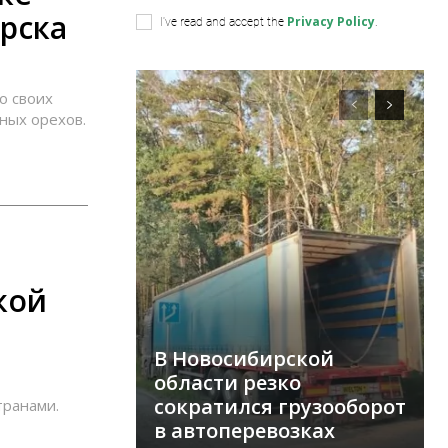
рска
Privacy Policy
I've read and accept the
.
о своих
ных орехов.
кой
В Новосибирской
области резко
сократился грузооборот
транами.
в автоперевозках