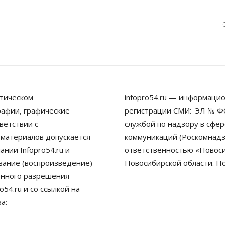
тическом
infopro54.ru — информацио
рафии, графические
регистрации СМИ: ЭЛ № ФС
ветствии с
службой по надзору в сфе
 материалов допускается
коммуникаций (Роскомнадз
нии Infopro54.ru и
ответственностью «Новосиб
ование (воспроизведение)
Новосибирской области. Н
енного разрешения
54.ru и со ссылкой на
а: