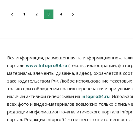
1
2
4
3
Вся информация, размещенная на информационно-анали
портале
www.Infopro54.ru
(тексты, иллюстрации, фотог
материалы, элементы дизайна, видео), охраняется в соот
законодательством РФ. Любое использование текстовых
только при соблюдении правил перепечатки и при упомина
наличии активной гиперссылки на
infopro54.ru
. Использ
всех фото и видео-материалов возможно только с письм
редакции информационно-аналитического портала Infopro
портал. Редакция Infopro54.ru не несет ответственность з