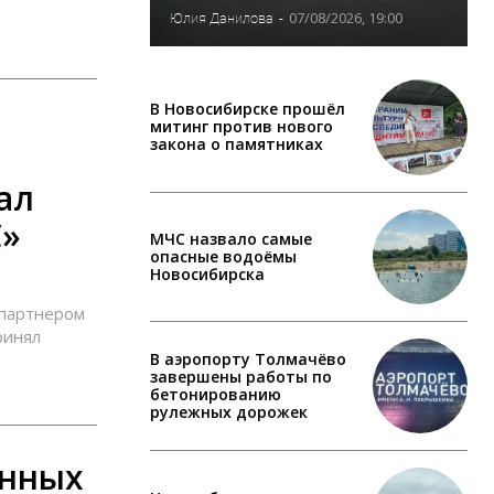
07/08/2026, 19:00
Юлия Данилова
-
В Новосибирске прошёл
митинг против нового
закона о памятниках
ал
С»
МЧС назвало самые
опасные водоёмы
Новосибирска
 партнером
ринял
В аэропорту Толмачёво
завершены работы по
бетонированию
рулежных дорожек
онных