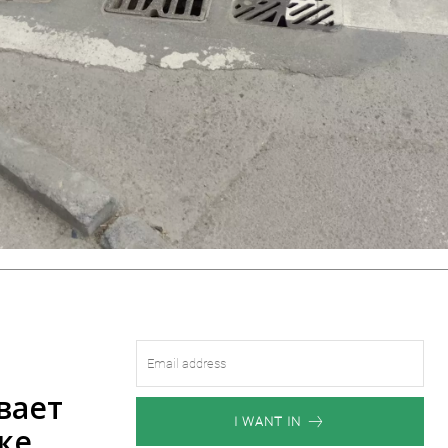
вает
I WANT IN
ке