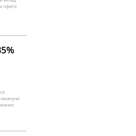
м офисе
35%
ся
накануне
ование