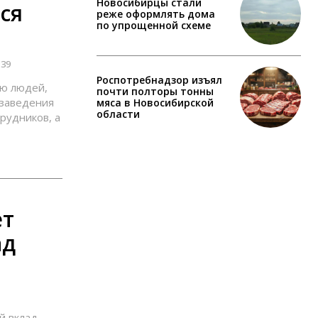
Новосибирцы стали
ся
реже оформлять дома
по упрощенной схеме
:39
Роспотребнадзор изъял
ью людей,
почти полторы тонны
 заведения
мяса в Новосибирской
области
рудников, а
ет
ад
й вклад