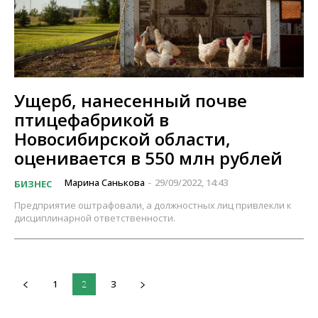
Ущерб, нанесенный почве
птицефабрикой в
Новосибирской области,
оценивается в 550 млн рублей
Марина Санькова
29/09/2022, 14:43
БИЗНЕС
-
Предприятие оштрафовали, а должностных лиц привлекли к
дисциплинарной ответственности.
1
3
2