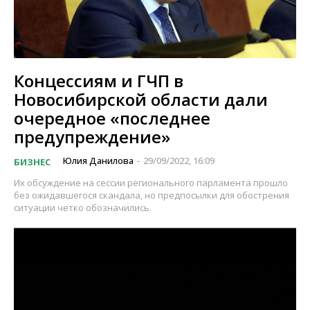
Концессиям и ГЧП в
Новосибирской области дали
очередное «последнее
предупреждение»
Юлия Данилова
29/09/2022, 16:09
БИЗНЕС
-
Их обсуждение на сессии регионального парламента прошло
без ожидавшегося скандала, но предпосылки для обострения
ситуации четко обозначились.