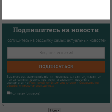
Infopro54 - Важные новости Новосибирска и Новосибирской области.
Новости Сибири
Подпишитесь на новости
Подпишитесь на рассылку самых актуальных новостей.
ПОДПИСАТЬСЯ
Выражаю согласие на обработку персональных данных, указанных
при заполнении формы подписки на рассылку новостей в
соответствии с
Политикой конфиденциальности
и
Согласием на
обработку персональных данных
.
Я согласен (согласна)
×