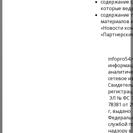
содержание с
которые веду
содержание 
материалов и
«Новости ком
«Партнерски
infopro54.
информац
аналитиче
сетевое и
Свидетель
регистрац
ЭЛ № ФС 7
78381 от 2
г, выдано
Федераль
службой п
надзору в