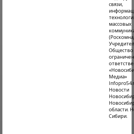
связи,
информац
технологи
массовых
коммуник
(Роскомна
Учредител
Общество 
ограниче
ответств
«Новосиби
Медиа»
Infopro54.r
Новости
Новосибир
Новосиби
области. 
Сибири.