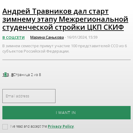
Андрей Травников дал старт
зимнему этапу Межрегиональной
студенческой стройки ЦКП СКИФ
Марина Санькова
16/01/2024, 15:59
В СОЦСЕТИ
-
В зимнем семестре примут участие 100 представителей ССО из 6
субъектов Российской Федерации.
1
3
8
2
...
Страница 2 из 8
I WANT IN
Privacy Policy
I've read and accept the
.