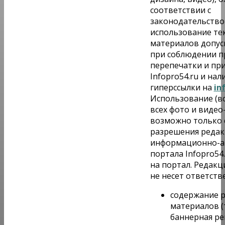
«Солнечный день» приватизирует муниципальное
соответствии с
имущество в Новосибирске
законодательство
использование те
Пассажиру самолёта Хабаровск — Новосибирск
материалов допус
стало плохо во время полета
при соблюдении п
перепечатки и пр
Infopro54.ru и на
гиперссылки на
in
Использование (в
всех фото и виде
возможно только 
разрешения реда
информационно-а
портала Infopro54.
на портал. Редакци
не несет ответств
содержание 
материалов (
баннерная ре