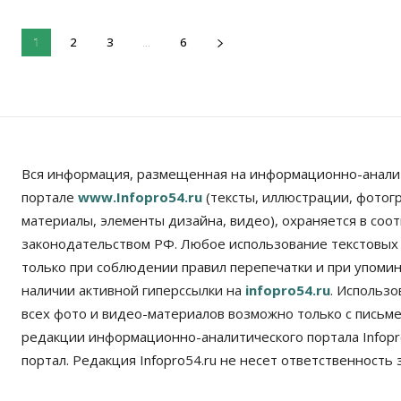
2
3
6
1
...
Вся информация, размещенная на информационно-анали
портале
www.Infopro54.ru
(тексты, иллюстрации, фотог
материалы, элементы дизайна, видео), охраняется в соот
законодательством РФ. Любое использование текстовых
только при соблюдении правил перепечатки и при упомина
наличии активной гиперссылки на
infopro54.ru
. Использ
всех фото и видео-материалов возможно только с письм
редакции информационно-аналитического портала Infopro
портал. Редакция Infopro54.ru не несет ответственность з