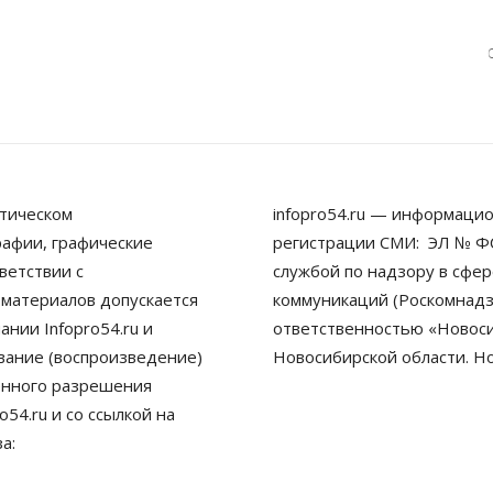
тическом
infopro54.ru — информацио
рафии, графические
регистрации СМИ: ЭЛ № ФС
ветствии с
службой по надзору в сфе
 материалов допускается
коммуникаций (Роскомнадз
нии Infopro54.ru и
ответственностью «Новосиб
ование (воспроизведение)
Новосибирской области. Н
енного разрешения
54.ru и со ссылкой на
а: