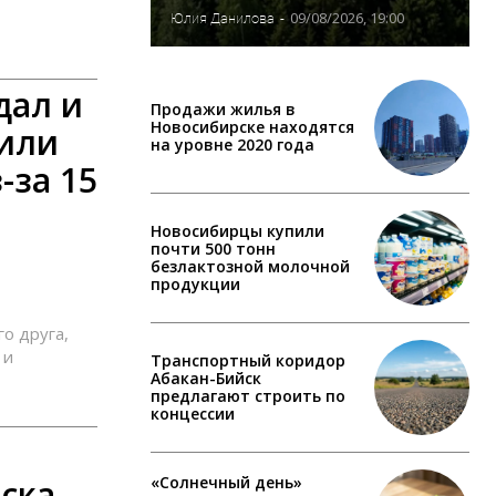
09/08/2026, 19:00
Юлия Данилова
-
дал и
Продажи жилья в
Новосибирске находятся
оили
на уровне 2020 года
-за 15
Новосибирцы купили
почти 500 тонн
безлактозной молочной
продукции
о друга,
 и
Транспортный коридор
Абакан-Бийск
предлагают строить по
концессии
«Солнечный день»
ска