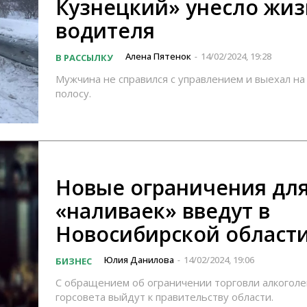
Кузнецкий» унесло жиз
водителя
Алена Пятенок
14/02/2024, 19:28
В РАССЫЛКУ
-
Мужчина не справился с управлением и выехал на
полосу.
Новые ограничения дл
«наливаек» введут в
Новосибирской област
Юлия Данилова
14/02/2024, 19:06
БИЗНЕС
-
С обращением об ограничении торговли алкогол
горсовета выйдут к правительству области.