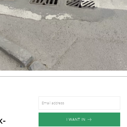
к-
I WANT IN