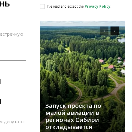
нь
Privacy Policy
I've read and accept the
.
 встречную
я
и
Запуск проекта по
малой авиации в
регионах Сибири
ем депутаты
откладывается