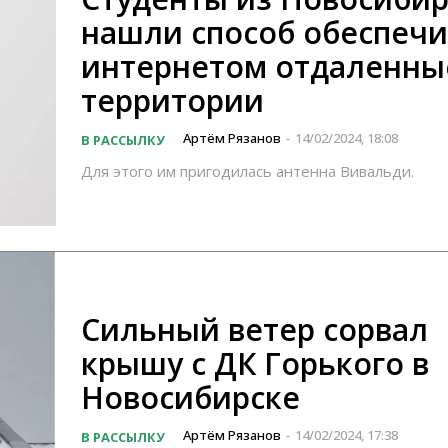
нашли способ обеспечи
интернетом отдаленны
территории
Артём Рязанов
14/02/2024, 18:08
В РАССЫЛКУ
-
Для этого им пригодилась антенна Вивальди.
Сильный ветер сорвал
крышу с ДК Горького в
Новосибирске
Артём Рязанов
14/02/2024, 17:38
В РАССЫЛКУ
-