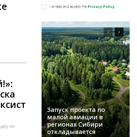
ке
Privacy Policy
I've read and accept the
.
!»:
ска
ксист
Запуск проекта по
малой авиации в
регионах Сибири
дку по
откладывается