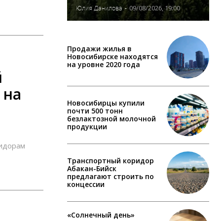
09/08/2026, 19:00
Юлия Данилова
-
Продажи жилья в
Новосибирске находятся
на уровне 2020 года
й
 на
Новосибирцы купили
почти 500 тонн
безлактозной молочной
продукции
ридорам
Транспортный коридор
Абакан-Бийск
предлагают строить по
концессии
«Солнечный день»