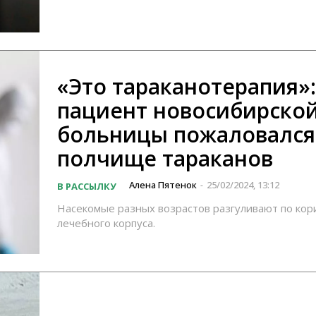
«Это тараканотерапия»:
пациент новосибирско
больницы пожаловался
полчище тараканов
Алена Пятенок
25/02/2024, 13:12
В РАССЫЛКУ
-
Насекомые разных возрастов разгуливают по ко
лечебного корпуса.