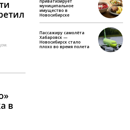
приватизирует
ти
муниципальное
имущество в
третил
Новосибирске
Пассажиру самолёта
Хабаровск —
Новосибирск стало
дом.
плохо во время полета
о»
а в