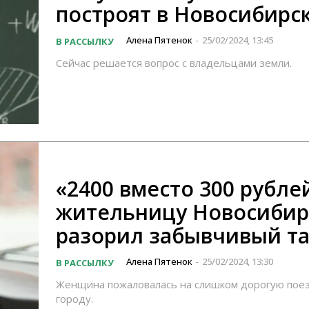
построят в Новосибирс
Алена Пятенок
25/02/2024, 13:45
В РАССЫЛКУ
-
Сейчас решается вопрос с владельцами земли.
«2400 вместо 300 рублей
жительницу Новосибир
разорил забывчивый та
Алена Пятенок
25/02/2024, 13:30
В РАССЫЛКУ
-
Женщина пожаловалась на слишком дорогую поез
городу.