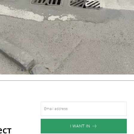
ест
I WANT IN