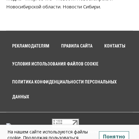
Новосибирской области. Новости Сибири.
РЕКЛАМОДАТЕЛЯМ
ПРАВИЛА САЙТА
КОНТАКТЫ
УСЛОВИЯ ИСПОЛЬЗОВАНИЯ ФАЙЛОВ COOKIE
ПОЛИТИКА КОНФИДЕНЦИАЛЬНОСТИ ПЕРСОНАЛЬНЫХ
ДАННЫХ
На нашем сайте используются файлы
© 2026 г. Общество с ограниченной ответственностью «Новосибирск
Понятно
Медиа» 18+
cookie. Продолжая пользоваться