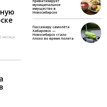
приватизирует
муниципальное
имущество в
рную
Новосибирске
рске
Пассажиру самолёта
Хабаровск —
Новосибирск стало
2 месяца.
плохо во время полета
а
в