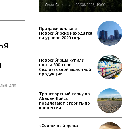
09/08/2026, 19:00
Юлия Данилова
-
Продажи жилья в
Новосибирске находятся
на уровне 2020 года
ья
Новосибирцы купили
и
почти 500 тонн
безлактозной молочной
продукции
илье для
Транспортный коридор
Абакан-Бийск
предлагают строить по
концессии
«Солнечный день»