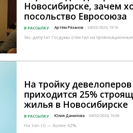
Новосибирске, зачем х
посольство Евросоюза
Артём Рязанов
04/02/2024, 19:16
В РАССЫЛКУ
-
Экс-депутат Госдумы ответил на провокационные
На тройку девелоперов
приходится 25% строящ
жилья в Новосибирске
Юлия Данилова
04/02/2024, 16:06
В РАССЫЛКУ
-
На топ-10 — более 42%.