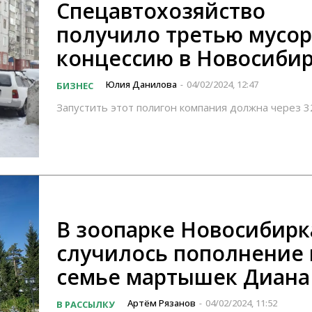
Спецавтохозяйство
получило третью мусо
концессию в Новосиби
Юлия Данилова
04/02/2024, 12:47
БИЗНЕС
-
Запустить этот полигон компания должна через 3
В зоопарке Новосибирк
случилось пополнение 
семье мартышек Диана
Артём Рязанов
04/02/2024, 11:52
В РАССЫЛКУ
-