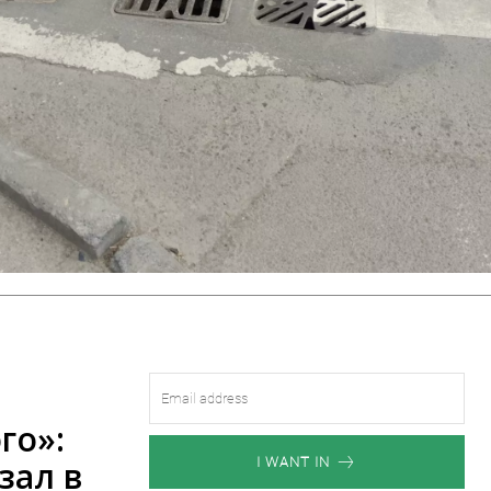
го»:
зал в
I WANT IN