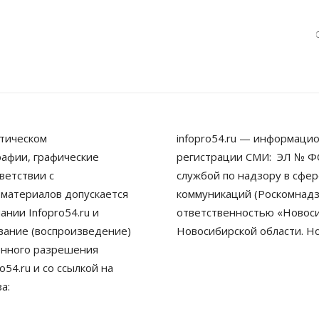
тическом
infopro54.ru — информацио
рафии, графические
регистрации СМИ: ЭЛ № ФС
ветствии с
службой по надзору в сфе
 материалов допускается
коммуникаций (Роскомнадз
нии Infopro54.ru и
ответственностью «Новосиб
ование (воспроизведение)
Новосибирской области. Н
енного разрешения
54.ru и со ссылкой на
а: