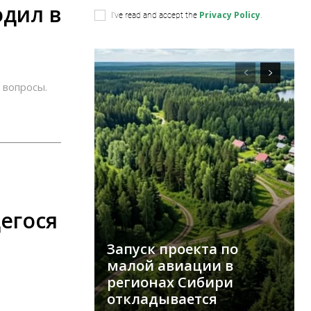
одил в
Privacy Policy
I've read and accept the
.
 вопросы.
егося
Запуск проекта по
малой авиации в
регионах Сибири
откладывается