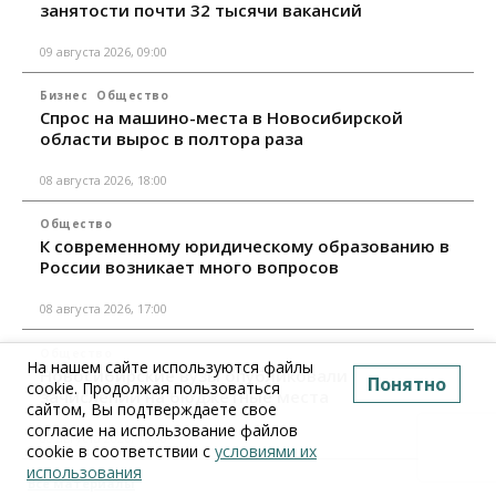
занятости почти 32 тысячи вакансий
09 августа 2026, 09:00
Бизнес
Общество
Спрос на машино-места в Новосибирской
области вырос в полтора раза
08 августа 2026, 18:00
Общество
К современному юридическому образованию в
России возникает много вопросов
08 августа 2026, 17:00
Общество
На нашем сайте используются файлы
Новосибирские вузы опубликовали приказы о
Понятно
cookie. Продолжая пользоваться
зачислении на бюджетные места
сайтом, Вы подтверждаете свое
согласие на использование файлов
08 августа 2026, 16:00
cookie в соответствии с
условиями их
использования
Все материалы