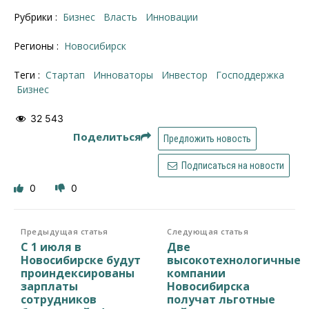
Рубрики :
Бизнес
Власть
Инновации
Регионы :
Новосибирск
Теги :
стартап
инноваторы
инвестор
господдержка
бизнес
32 543
Поделиться
Предложить новость
Подписаться на новости
0
0
Предыдущая статья
Следующая статья
С 1 июля в
Две
Новосибирске будут
высокотехнологичные
проиндексированы
компании
зарплаты
Новосибирска
сотрудников
получат льготные