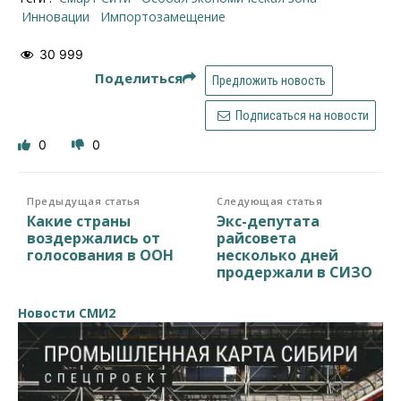
инновации
импортозамещение
30 999
Поделиться
Предложить новость
Подписаться на новости
0
0
Предыдущая статья
Следующая статья
Какие страны
Экс-депутата
воздержались от
райсовета
голосования в ООН
несколько дней
продержали в СИЗО
Новости СМИ2