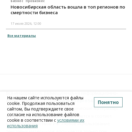
Бизнес
ПроБизнес
Новосибирская область вошла в топ регионов по
смертности бизнеса
17 июля 2026, 12:00
Все материалы
Вся информация, размещенная на информационно-
На нашем сайте используются файлы
аналитическом портале
www.Infopro54.ru
(тексты,
Понятно
cookie. Продолжая пользоваться
иллюстрации, фотографии, графические материалы,
сайтом, Вы подтверждаете свое
согласие на использование файлов
элементы дизайна, видео), охраняется в соответствии
cookie в соответствии с
условиями их
с законодательством РФ. Любое использование
использования
текстовых материалов допускается только при