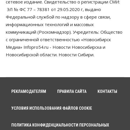
сетевое издание. Свидетельство о регистрации СМИ:
Бизнес
Власть
Транспортный коридор Абакан-Бийск предлагают
ЭЛ № ФС 77 – 78381 от 29.05.2020 г, выдано
строить по концессии
Федеральной службой по надзору в сфере связи,
09 Августа 2026, 16:00
информационных технологий и массовых
коммуникаций (Роскомнадзор). Учредитель: Общество
Бизнес
Общество
«Солнечный день» приватизирует
с ограниченной ответственностью «Новосибирск
муниципальное имущество в Новосибирске
Медиа» Infopro54.ru - Новости Новосибирска и
09 Августа 2026, 15:00
Новосибирской области. Новости Сибири.
Общество
Пассажиру самолёта Хабаровск — Новосибирск
стало плохо во время полета
09 Августа 2026, 14:30
Бизнес
Власть
Недвижимость
РЕКЛАМОДАТЕЛЯМ
ПРАВИЛА САЙТА
КОНТАКТЫ
Торги по освоению «СмартСити» под
Новосибирском объявят в ближайшее время
09 Августа 2026, 14:00
УСЛОВИЯ ИСПОЛЬЗОВАНИЯ ФАЙЛОВ COOKIE
Общество
Экстренное предупреждение из-за жары в
ПОЛИТИКА КОНФИДЕНЦИАЛЬНОСТИ ПЕРСОНАЛЬНЫХ
Новосибирске распространили спасатели