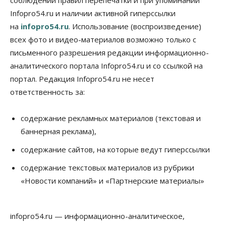
соблюдении правил перепечатки и при упоминании
резистентности ВИЧ в трёх странах
Infopro54.ru и наличии активной гиперссылки
10 Августа 2026, 09:00
на
infopro54.ru
. Использование (воспроизведение)
Власть
Общество
всех фото и видео-материалов возможно только с
Суд отменил дисквалификацию
Валентина Пармона в кассации
письменного разрешения редакции информационно-
10 Августа 2026, 08:00
аналитического портала Infopro54.ru и со ссылкой на
портал. Редакция Infopro54.ru не несет
Власть
Общество
ответственность за:
Запуск проекта по малой авиации в регионах
Сибири откладывается
09 Августа 2026, 19:00
содержание рекламных материалов (текстовая и
баннерная реклама),
Бизнес
Недвижимость
Продажи жилья в Новосибирске находятся на
содержание сайтов, на которые ведут гиперссылки
уровне 2020 года
09 Августа 2026, 18:00
содержание текстовых материалов из рубрики
«Новости компаний» и «Партнерские материалы»
Бизнес
Общество
Новосибирцы купили почти 500 тонн
безлактозной молочной продукции
09 Августа 2026, 17:00
infopro54.ru — информационно-аналитическое,