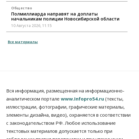
Общество
Полмиллиарда направят на доплаты
начальникам полиции Новосибирской области
10 Августа 2026, 11:15
Финансы
Все материалы
ПСБ нарастил объемы факторинга МСБ в
Новосибирской области
10 Августа 2026, 11:10
Власть
Недвижимость
Общество
В Минстрое НСО объяснили, как планируют
завершать долгострой на Серафимовича
10 Августа 2026, 11:00
Вся информация, размещенная на информационно-
аналитическом портале
www.Infopro54.ru
(тексты,
Бизнес
Город
Общество
Большая часть улиц в Новосибирске закрыта для
иллюстрации, фотографии, графические материалы,
движения самокатов
элементы дизайна, видео), охраняется в соответствии
10 Августа 2026, 10:00
с законодательством РФ. Любое использование
Медицина
Наука
Общество
текстовых материалов допускается только при
Новосибирский «Вектор» проводит исследование