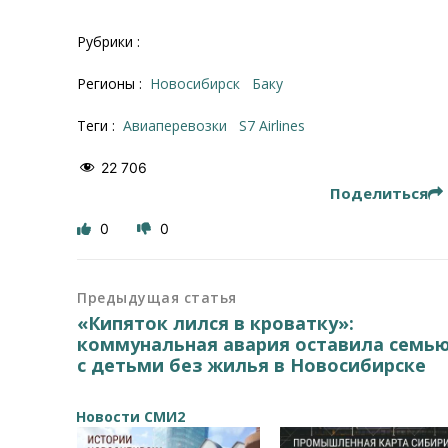
Рубрики :
Регионы :
Новосибирск
Баку
Теги :
авиаперевозки
S7 Airlines
22 706
Поделиться
0
0
Предыдущая статья
«Кипяток лился в кроватку»:
коммунальная авария оставила семь
с детьми без жилья в Новосибирске
Новости СМИ2