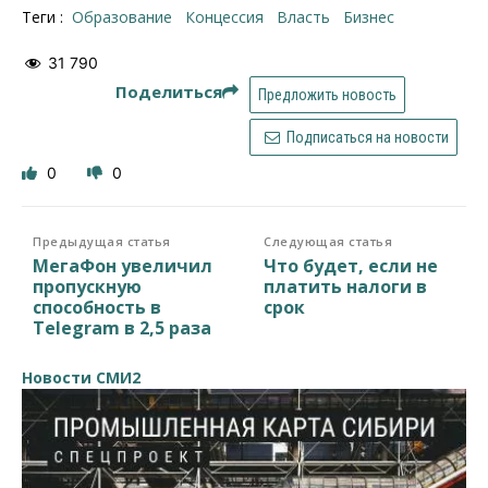
Теги :
образование
концессия
власть
бизнес
31 790
Поделиться
Предложить новость
Подписаться на новости
0
0
Предыдущая статья
Следующая статья
МегаФон увеличил
Что будет, если не
пропускную
платить налоги в
способность в
срок
Telegram в 2,5 раза
Новости СМИ2