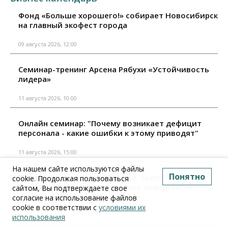
Фонд «Больше хорошего!» собирает Новосибирск
на главный экофест города
09 августа 2026, 12:00
Семинар-тренинг Арсена Рябухи «Устойчивость
лидера»
11 августа 2026, 10:00
Онлайн семинар: "Почему возникает дефицит
персонала - какие ошибки к этому приводят"
11 августа 2026, 15:00
На нашем сайте используются файлы
Понятно
Мастер-класс Аркадия Цукера: «Бизнес-
cookie. Продолжая пользоваться
неваляшка 2.0: непотопляемое лидерство и
сайтом, Вы подтверждаете свое
когнитивный капитал»
согласие на использование файлов
cookie в соответствии с
условиями их
18 августа 2026, 10:00
использования