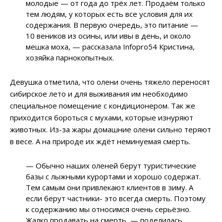
молодые — от года до трёх лет. Продаём только
тем людям, у которых есть все условия для их
содержания. В первую очередь, это питание —
10 веников из осины, или ивы в день, и около
мешка моха, — рассказала Infopro54 Кристина,
хозяйка парнокопытных.
Девушка отметила, что олени очень тяжело переносят
сибирское лето и для выживания им необходимо
специальное помещение с кондиционером. Так же
приходится бороться с мухами, которые изнуряют
животных. Из-за жары домашние олени сильно теряют
в весе. А на природе их ждёт неминуемая смерть.
— Обычно наших оленей берут туристические
базы с лыжными курортами и хорошо содержат.
Тем самым они привлекают клиентов в зиму. А
если берут частники- это всегда смерть. Поэтому
к содержанию мы относимся очень серьёзно.
Жалко продавать на смерть, — поделилась