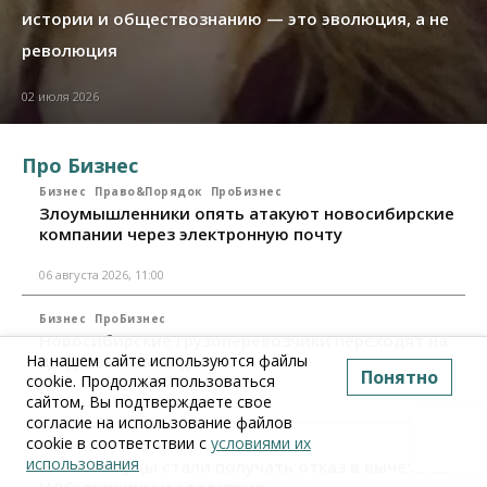
истории и обществознанию — это эволюция, а не
революция
02 июля 2026
Про Бизнес
Бизнес
Право&Порядок
ПроБизнес
Злоумышленники опять атакуют новосибирские
компании через электронную почту
06 августа 2026, 11:00
Бизнес
ПроБизнес
Новосибирские грузоперевозчики переходят на
цифровые накладные
На нашем сайте используются файлы
Понятно
cookie. Продолжая пользоваться
сайтом, Вы подтверждаете свое
28 июля 2026, 11:00
согласие на использование файлов
cookie в соответствии с
условиями их
Бизнес
ПроБизнес
использования
Новосибирцы стали получать отказ в вычете по
НДС: причины и следствия