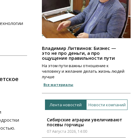
технологии
Владимир Литвинов: Бизнес —
это не про деньги, а про
ощущение правильности пути
На этом пути важны отношение к
человеку и желание делать жизнь людей
лучше
етское
Все материалы
Лента новостей
Новости компаний
и
одростки
Сибирские аграрии увеличивают
посевы горчицы
остью.
07 Августа 2026, 14:00