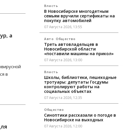
Власть
В Новосибирске многодетным
семьям вручили сертификаты на
покупку автомобилей
07 Августа 2026, 13:55
ур, а
Авто
Общество
Треть автовладельцев в
Новосибирской области
«поставили машины на прикол»
07 Августа 2026, 13:00
овирусной
Власть
ся в
Школы, библиотеки, пешеходные
тротуары: депутаты Госдумы
контролируют работы на
социальных объектах
07 Августа 2026, 12:35
Общество
Синоптики рассказали о погоде в
Новосибирске на выходных
для
07 Августа 2026, 12:00