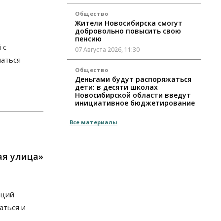
Общество
Жители Новосибирска смогут
добровольно повысить свою
пенсию
 с
07 Августа 2026, 11:30
аться
Общество
Деньгами будут распоряжаться
дети: в десяти школах
Новосибирской области введут
инициативное бюджетирование
07 Августа 2026, 11:00
Все материалы
Общество
Право&Порядок
В Новосибирске руководителя
отдела полиции заключили под
ая улица»
стражу
07 Августа 2026, 10:15
Общество
аций
Недели жары
аться и
повлияли на урожай в
Новосибирской области, но