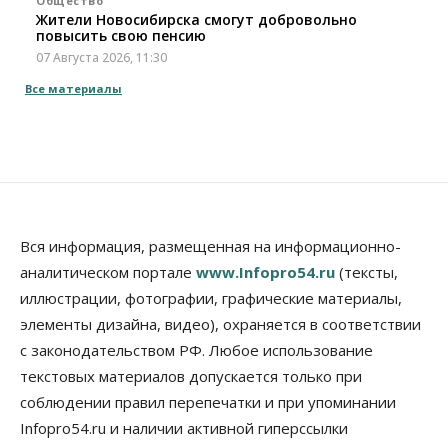
Общество
Жители Новосибирска смогут добровольно
повысить свою пенсию
07 Августа 2026, 11:30
Все материалы
Общество
Деньгами будут распоряжаться дети: в десяти
школах Новосибирской области введут
инициативное бюджетирование
07 Августа 2026, 11:00
Общество
Право&Порядок
В Новосибирске руководителя отдела полиции
Вся информация, размещенная на информационно-
заключили под стражу
07 Августа 2026, 10:15
аналитическом портале
www.Infopro54.ru
(тексты,
иллюстрации, фотографии, графические материалы,
Общество
элементы дизайна, видео), охраняется в соответствии
Недели жары повлияли на урожай в
Новосибирской области, но режима ЧС не будет
с законодательством РФ. Любое использование
07 Августа 2026, 10:00
текстовых материалов допускается только при
соблюдении правил перепечатки и при упоминании
Бизнес
Право&Порядок
Infopro54.ru и наличии активной гиперссылки
Предприятия Новосибирска
выстраивают системы защиты от атак БПЛА