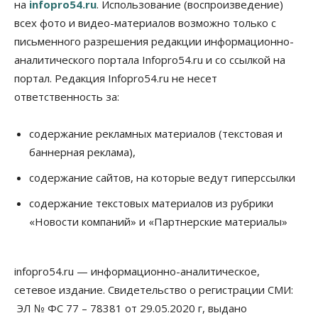
на
infopro54.ru
. Использование (воспроизведение)
07 Августа 2026, 09:00
всех фото и видео-материалов возможно только с
письменного разрешения редакции информационно-
Бизнес
По «Сибэлектротерму» выдали исполнительные
аналитического портала Infopro54.ru и со ссылкой на
листы на полмиллиарда рублей
портал. Редакция Infopro54.ru не несет
07 Августа 2026, 08:00
ответственность за:
Бизнес
Власть
Медицина
Общество
Искусственный интеллект предлагают
содержание рекламных материалов (текстовая и
привлекать к разработке новых лекарств в
России
баннерная реклама),
06 Августа 2026, 19:00
содержание сайтов, на которые ведут гиперссылки
Мировые И Федеральные Новости
содержание текстовых материалов из рубрики
Россия построит в Киргизии новый кампус КРСУ:
30 гектаров, 15 тысяч студентов и 30 миллиардов
«Новости компаний» и «Партнерские материалы»
рублей
06 Августа 2026, 18:40
infopro54.ru — информационно-аналитическое,
Общество
Новосибирским студентам помогают
сетевое издание. Свидетельство о регистрации СМИ:
адаптироваться к учебе через культуру
ЭЛ № ФС 77 – 78381 от 29.05.2020 г, выдано
06 Августа 2026, 18:00