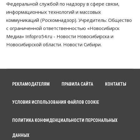
Федеральной службой по надзору в сфере связи,
Бизнес
Власть
Недвижимость
информационных технологий и массовых
Застройщики продавливают компромиссы по
коммуникаций (Роскомнадзор). Учредитель: Общество
площади участков для КРТ в Новосибирске
с ограниченной ответственностью «Новосибирск
06 Августа 2026, 17:30
Медиа» Infopro54.ru - Новости Новосибирска и
Бизнес
Недвижимость
Общество
Новосибирской области. Новости Сибири.
Около Заельцовского бора Новосибирска
началось строительство термального комплекса
06 Августа 2026, 17:00
Общество
Право&Порядок
Подозреваемых в похищении человека
задержали в Новосибирске
РЕКЛАМОДАТЕЛЯМ
ПРАВИЛА САЙТА
КОНТАКТЫ
06 Августа 2026, 16:15
УСЛОВИЯ ИСПОЛЬЗОВАНИЯ ФАЙЛОВ COOKIE
Общество
Пенсионеры старше 80 лет в Новосибирской
области получили повышенные пенсии
06 Августа 2026, 16:00
ПОЛИТИКА КОНФИДЕНЦИАЛЬНОСТИ ПЕРСОНАЛЬНЫХ
Финансы
ДАННЫХ
Россияне оформили ипотечных кредитов на 2,6