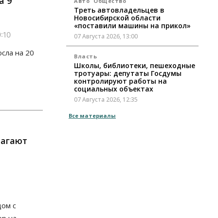
а 9
Авто
Общество
Треть автовладельцев в
Новосибирской области
«поставили машины на прикол»
:10
07 Августа 2026, 13:00
сла на 20
Власть
Школы, библиотеки, пешеходные
тротуары: депутаты Госдумы
контролируют работы на
социальных объектах
07 Августа 2026, 12:35
Все материалы
Общество
Синоптики рассказали о погоде в
Новосибирске на выходных
лагают
07 Августа 2026, 12:00
Общество
Жители Новосибирска смогут
добровольно повысить свою
пенсию
07 Августа 2026, 11:30
дом с