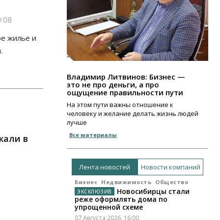
0:08
е жилье и
.
Владимир Литвинов: Бизнес —
это не про деньги, а про
ощущение правильности пути
На этом пути важны отношение к
человеку и желание делать жизнь людей
лучше
Все материалы
жали в
Лента новостей
Новости компаний
Бизнес
Недвижимость
Общество
Новосибирцы стали
реже оформлять дома по
упрощенной схеме
07 Августа 2026, 16:00