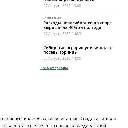
07 Августа 2026, 15:00
Финансы
Расходы новосибирцев на спорт
выросли на 40% за полгода
07 Августа 2026, 14:35
Сибирские аграрии увеличивают
посевы горчицы
07 Августа 2026, 14:00
Все материалы
Власть
В Новосибирске многодетным
семьям вручили сертификаты на
покупку автомобилей
07 Августа 2026, 13:55
Авто
Общество
Треть автовладельцев в
Новосибирской области
«поставили машины на прикол»
нно-аналитическое, сетевое издание. Свидетельство о
07 Августа 2026, 13:00
 77 – 78381 от 29.05.2020 г, выдано Федеральной