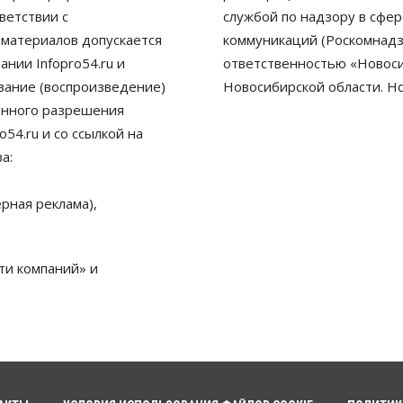
ветствии с
службой по надзору в сфе
 материалов допускается
коммуникаций (Роскомнадз
нии Infopro54.ru и
ответственностью «Новосиб
ование (воспроизведение)
Новосибирской области. Н
енного разрешения
54.ru и со ссылкой на
а:
рная реклама),
ти компаний» и