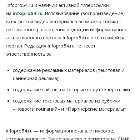
Infopro54.ru и наличии активной гиперссылки
06 Августа 2026, 13:00
на
infopro54.ru
. Использование (воспроизведение)
Власть
всех фото и видео-материалов возможно только с
Режим ЧС ввели в Омской области из-за засухи
письменного разрешения редакции информационно-
06 Августа 2026, 12:15
аналитического портала Infopro54.ru и со ссылкой на
Власть
Общество
портал. Редакция Infopro54.ru не несет
Новосибирск готовится к визиту Владимира
ответственность за:
Путина
06 Августа 2026, 12:05
содержание рекламных материалов (текстовая и
Бизнес
Недвижимость
Общество
баннерная реклама),
Росреестр назвал главные причины
отказов в регистрации недвижимости в НСО
содержание сайтов, на которые ведут гиперссылки
06 Августа 2026, 12:00
содержание текстовых материалов из рубрики
Телекоммуникации
«Новости компаний» и «Партнерские материалы»
В 16 населённых пунктах Мошковского района
модернизировали мобильную связь
06 Августа 2026, 11:35
infopro54.ru — информационно-аналитическое,
Бизнес
Право&Порядок
ПроБизнес
сетевое издание. Свидетельство о регистрации СМИ: