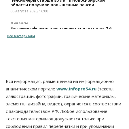
Пенсионеры старше 80 лет в Новосибирской
области получили повышенные пенсии
06 Августа 2026, 16:00
Финансы
Россияне оформили ипотечных кредитов на 2,6
трлн рублей
Все материалы
06 Августа 2026, 15:53
Власть
Думская гонка в Новосибирской области
обойдется без самовыдвиженцев
06 Августа 2026, 15:00
Бизнес
Власть
Общество
Вся информация, размещенная на информационно-
Правительство России продлило разрешение на
аналитическом портале
www.Infopro54.ru
(тексты,
выпуск бензина «Евро-3»
иллюстрации, фотографии, графические материалы,
06 Августа 2026, 14:00
элементы дизайна, видео), охраняется в соответствии
Общество
с законодательством РФ. Любое использование
«За тех, у кого от 270 баллов,
настоящая борьба»: вузы настойчиво
текстовых материалов допускается только при
обзванивают новосибирских высокобалльников
соблюдении правил перепечатки и при упоминании
перед зачислением