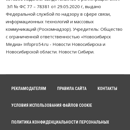
Злоумышленники опять атакуют
новосибирские компании через электронную
ЭЛ № ФС 77 – 78381 от 29.05.2020 г, выдано
почту
Федеральной службой по надзору в сфере связи,
06 Августа 2026, 11:00
информационных технологий и массовых
коммуникаций (Роскомнадзор). Учредитель: Общество
Общество
Медики готовятся к второму пику активности
с ограниченной ответственностью «Новосибирск
клещей в Новосибирской области
Медиа» Infopro54.ru - Новости Новосибирска и
06 Августа 2026, 10:00
Новосибирской области. Новости Сибири.
Общество
Из-за жары в Европе оливковое масло
в Новосибирске может снова подорожать
06 Августа 2026, 09:00
Бизнес
Недвижимость
РЕКЛАМОДАТЕЛЯМ
ПРАВИЛА САЙТА
КОНТАКТЫ
Застройщики Новосибирска
доплатили налоги на сумму почти 700 млн рублей
06 Августа 2026, 08:00
УСЛОВИЯ ИСПОЛЬЗОВАНИЯ ФАЙЛОВ COOKIE
Бизнес
Власть
От регоператора Новосибирска потребовали
ПОЛИТИКА КОНФИДЕНЦИАЛЬНОСТИ ПЕРСОНАЛЬНЫХ
погасить долги на два миллиарда