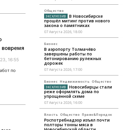
Общество
В Новосибирске
прошёл митинг против нового
закона о памятниках
07 Августа 2026, 18:00
о
Бизнес
ь вовремя
В аэропорту Толмачёво
завершены работы по
бетонированию рулежных
23, 16:55
дорожек
07 Августа 2026, 17:00
абот по
Бизнес
Недвижимость
Общество
Новосибирцы стали
реже оформлять дома по
упрощенной схеме
07 Августа 2026, 16:00
Власть
Общество
Право&Порядок
Роспотребнадзор изъял почти
полторы тонны мяса в
Новосибирской области