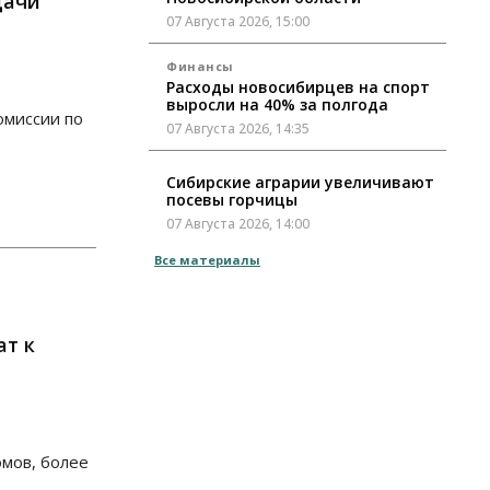
дачи
07 Августа 2026, 15:00
Финансы
Расходы новосибирцев на спорт
выросли на 40% за полгода
омиссии по
07 Августа 2026, 14:35
Сибирские аграрии увеличивают
посевы горчицы
07 Августа 2026, 14:00
Все материалы
Власть
В Новосибирске многодетным
семьям вручили сертификаты на
покупку автомобилей
ат к
07 Августа 2026, 13:55
Авто
Общество
Треть автовладельцев в
Новосибирской области
«поставили машины на прикол»
омов, более
07 Августа 2026, 13:00